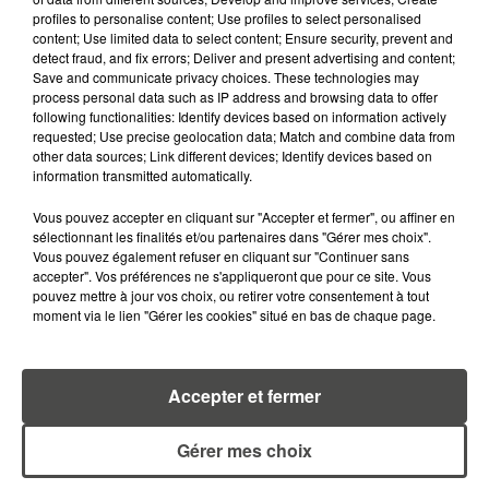
profiles to personalise content; Use profiles to select personalised
content; Use limited data to select content; Ensure security, prevent and
detect fraud, and fix errors; Deliver and present advertising and content;
RETROUVEZ TOUTE L'ACTU DE LA RÉGION ET
Save and communicate privacy choices. These technologies may
RECEVEZ LES ALERTES INFOS DE LA RÉDACTION
process personal data such as IP address and browsing data to offer
EN TÉLÉCHARGEANT L'APPLICATION MOBILE
following functionalities: Identify devices based on information actively
requested; Use precise geolocation data; Match and combine data from
RCA
other data sources; Link different devices; Identify devices based on
information transmitted automatically.
Vous pouvez accepter en cliquant sur "Accepter et fermer", ou affiner en
sélectionnant les finalités et/ou partenaires dans "Gérer mes choix".
LA RÉDACTION
Vous pouvez également refuser en cliquant sur "Continuer sans
Voir toute l'équipe RCA
RCA
accepter". Vos préférences ne s'appliqueront que pour ce site. Vous
pouvez mettre à jour vos choix, ou retirer votre consentement à tout
moment via le lien "Gérer les cookies" situé en bas de chaque page.
DIMITRI COUTAND
Journaliste
Accepter et fermer
Gérer mes choix