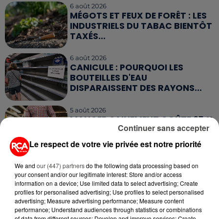
6 août 2026
MÉGOTS ET FEUX DE FORÊT : LES
INDUSTRIELS DU TABAC BIENTÔT
TAXÉS...
6 août 2026
CANICULE : POURQUOI LES
BOUTEILLES D'EAU
DISPARAISSENT DES RAYONS...
5 août 2026
MANGER SAINEMENT COÛTE 25 %
Continuer sans accepter
PLUS CHER QU'IL Y A CINQ ANS,
ALERTE L’ONU
Le respect de votre vie privée est notre priorité
5 août 2026
We and
our (447) partners
do the following data processing based on
QUELLES SONT LES MARQUES QUI
your consent and/or our legitimate interest: Store and/or access
OFFRENT LE MEILLEUR RAPPORT...
information on a device; Use limited data to select advertising; Create
profiles for personalised advertising; Use profiles to select personalised
advertising; Measure advertising performance; Measure content
performance; Understand audiences through statistics or combinations
of data from different sources; Develop and improve services; Create