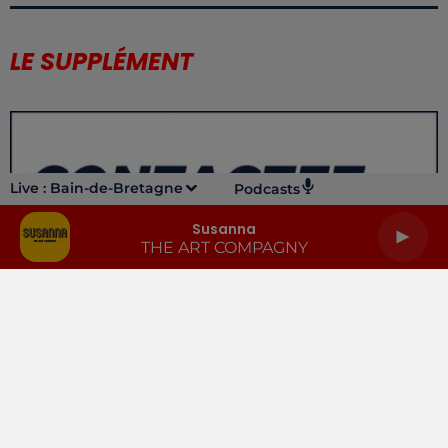
LE SUPPLÉMENT
Live :
Bain-de-Bretagne
Podcasts
Susanna
THE ART COMPAGNY
LA RADIO
INFOS
PODCASTS