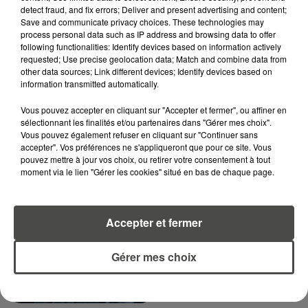
RECEVEZ LES ALERTES INFOS DE LA RÉDACTION
detect fraud, and fix errors; Deliver and present advertising and content;
EN TÉLÉCHARGEANT L'APPLICATION MOBILE
Save and communicate privacy choices. These technologies may
RCA
process personal data such as IP address and browsing data to offer
following functionalities: Identify devices based on information actively
requested; Use precise geolocation data; Match and combine data from
other data sources; Link different devices; Identify devices based on
information transmitted automatically.
LA RÉDACTION
Voir toute l'équipe RCA
Vous pouvez accepter en cliquant sur "Accepter et fermer", ou affiner en
RCA
sélectionnant les finalités et/ou partenaires dans "Gérer mes choix".
Vous pouvez également refuser en cliquant sur "Continuer sans
accepter". Vos préférences ne s'appliqueront que pour ce site. Vous
pouvez mettre à jour vos choix, ou retirer votre consentement à tout
DIMITRI COUTAND
moment via le lien "Gérer les cookies" situé en bas de chaque page.
Journaliste
Accepter et fermer
Gérer mes choix