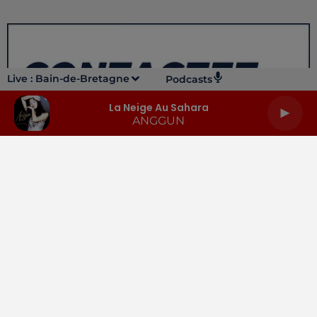
Live :
Bain-de-Bretagne
Podcasts
La Neige Au Sahara
ANGGUN
LA RADIO
INFOS
PODCASTS
RENDEZ-VOUS
PUBLICITÉ