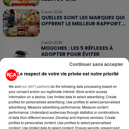
5 août 2026
QUELLES SONT LES MARQUES QUI
OFFRENT LE MEILLEUR RAPPORT...
5 août 2026
MOUCHES : LES 5 RÉFLEXES À
ADOPTER POUR ÉVITER
L'INVASION CET ÉTÉ...
Continuer sans accepter
Le respect de votre vie privée est notre priorité
4 août 2026
ÉCLIPSE SOLAIRE DU 12 AOÛT : LA
RUÉE VERS LES LUNETTES DE...
We and
our (447) partners
do the following data processing based on
your consent and/or our legitimate interest: Store and/or access
information on a device; Use limited data to select advertising; Create
profiles for personalised advertising; Use profiles to select personalised
advertising; Measure advertising performance; Measure content
performance; Understand audiences through statistics or combinations
of data from different sources; Develop and improve services; Create
profiles to personalise content; Use profiles to select personalised
RETROUVEZ TOUTE L'ACTU DE LA RÉGION ET
content; Use limited data to select content; Ensure security, prevent and