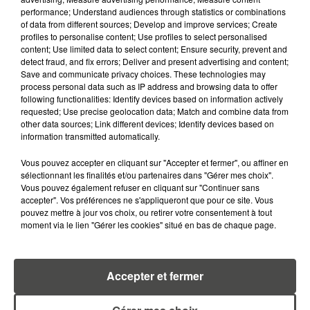
performance; Understand audiences through statistics or combinations
of data from different sources; Develop and improve services; Create
profiles to personalise content; Use profiles to select personalised
content; Use limited data to select content; Ensure security, prevent and
detect fraud, and fix errors; Deliver and present advertising and content;
Save and communicate privacy choices. These technologies may
process personal data such as IP address and browsing data to offer
RETROUVEZ TOUTE L'ACTU DE LA RÉGION ET
following functionalities: Identify devices based on information actively
RECEVEZ LES ALERTES INFOS DE LA RÉDACTION
requested; Use precise geolocation data; Match and combine data from
EN TÉLÉCHARGEANT L'APPLICATION MOBILE
other data sources; Link different devices; Identify devices based on
information transmitted automatically.
RCA
Vous pouvez accepter en cliquant sur "Accepter et fermer", ou affiner en
sélectionnant les finalités et/ou partenaires dans "Gérer mes choix".
Vous pouvez également refuser en cliquant sur "Continuer sans
accepter". Vos préférences ne s'appliqueront que pour ce site. Vous
LA RÉDACTION
pouvez mettre à jour vos choix, ou retirer votre consentement à tout
Voir toute l'équipe RCA
RCA
moment via le lien "Gérer les cookies" situé en bas de chaque page.
DIMITRI COUTAND
Accepter et fermer
Journaliste