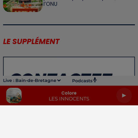
l’ONU
LE SUPPLÉMENT
Live :
Bain-de-Bretagne
Podcasts
Colore
LES INNOCENTS