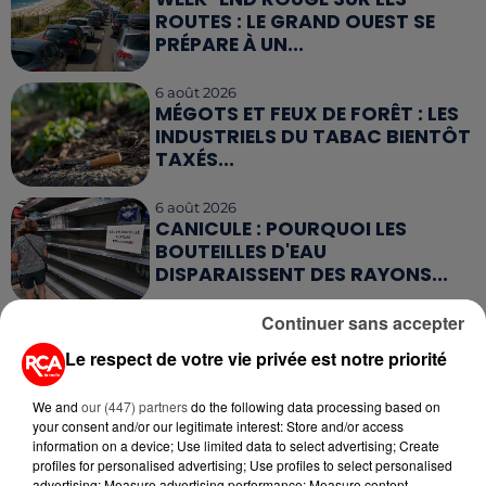
ROUTES : LE GRAND OUEST SE
PRÉPARE À UN...
6 août 2026
MÉGOTS ET FEUX DE FORÊT : LES
INDUSTRIELS DU TABAC BIENTÔT
TAXÉS...
6 août 2026
CANICULE : POURQUOI LES
BOUTEILLES D'EAU
DISPARAISSENT DES RAYONS...
Continuer sans accepter
5 août 2026
MANGER SAINEMENT COÛTE 25 %
Le respect de votre vie privée est notre priorité
PLUS CHER QU'IL Y A CINQ ANS,
ALERTE L’ONU
We and
our (447) partners
do the following data processing based on
your consent and/or our legitimate interest: Store and/or access
5 août 2026
information on a device; Use limited data to select advertising; Create
QUELLES SONT LES MARQUES QUI
profiles for personalised advertising; Use profiles to select personalised
OFFRENT LE MEILLEUR RAPPORT...
advertising; Measure advertising performance; Measure content