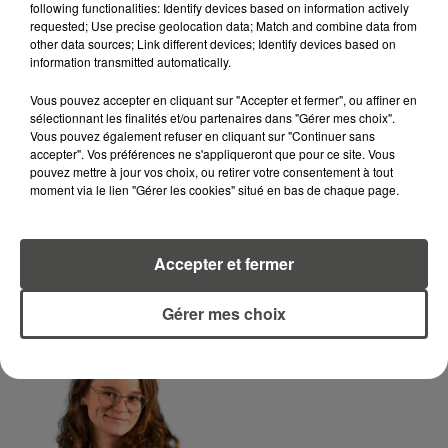
following functionalities: Identify devices based on information actively
requested; Use precise geolocation data; Match and combine data from
LA RÉDACTION
Voir toute l'équipe RCA
other data sources; Link different devices; Identify devices based on
RCA
information transmitted automatically.
Vous pouvez accepter en cliquant sur "Accepter et fermer", ou affiner en
DIMITRI COUTAND
sélectionnant les finalités et/ou partenaires dans "Gérer mes choix".
Vous pouvez également refuser en cliquant sur "Continuer sans
Journaliste
accepter". Vos préférences ne s'appliqueront que pour ce site. Vous
pouvez mettre à jour vos choix, ou retirer votre consentement à tout
moment via le lien "Gérer les cookies" situé en bas de chaque page.
Accepter et fermer
Gérer mes choix
MARGOT DOUÉTIL
Journaliste