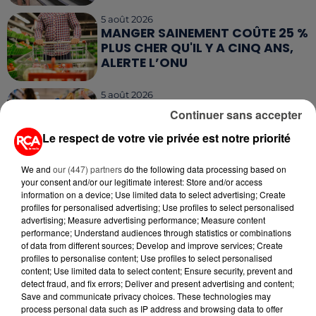
5 août 2026
MANGER SAINEMENT COÛTE 25 %
PLUS CHER QU'IL Y A CINQ ANS,
ALERTE L’ONU
5 août 2026
QUELLES SONT LES MARQUES QUI
Continuer sans accepter
OFFRENT LE MEILLEUR RAPPORT...
Le respect de votre vie privée est notre priorité
We and
our (447) partners
do the following data processing based on
your consent and/or our legitimate interest: Store and/or access
information on a device; Use limited data to select advertising; Create
profiles for personalised advertising; Use profiles to select personalised
RETROUVEZ TOUTE L'ACTU DE LA RÉGION ET
advertising; Measure advertising performance; Measure content
performance; Understand audiences through statistics or combinations
RECEVEZ LES ALERTES INFOS DE LA RÉDACTION
of data from different sources; Develop and improve services; Create
EN TÉLÉCHARGEANT L'APPLICATION MOBILE
profiles to personalise content; Use profiles to select personalised
RCA
content; Use limited data to select content; Ensure security, prevent and
detect fraud, and fix errors; Deliver and present advertising and content;
Save and communicate privacy choices. These technologies may
process personal data such as IP address and browsing data to offer