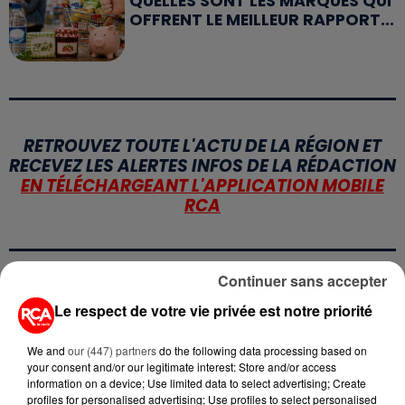
QUELLES SONT LES MARQUES QUI
OFFRENT LE MEILLEUR RAPPORT...
RETROUVEZ TOUTE L'ACTU DE LA RÉGION ET
RECEVEZ LES ALERTES INFOS DE LA RÉDACTION
EN TÉLÉCHARGEANT L'APPLICATION MOBILE
RCA
Continuer sans accepter
LA RÉDACTION
Voir toute l'équipe RCA
Le respect de votre vie privée est notre priorité
RCA
We and
our (447) partners
do the following data processing based on
your consent and/or our legitimate interest: Store and/or access
DIMITRI COUTAND
information on a device; Use limited data to select advertising; Create
Journaliste
profiles for personalised advertising; Use profiles to select personalised