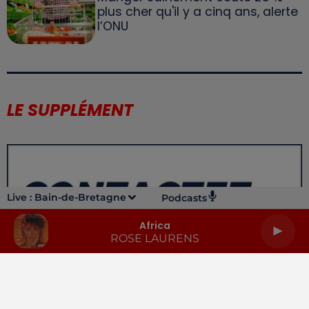
plus cher qu'il y a cinq ans, alerte
l’ONU
LE SUPPLÉMENT
Live :
Bain-de-Bretagne
Podcasts
Africa
ROSE LAURENS