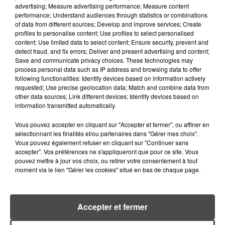
advertising; Measure advertising performance; Measure content
performance; Understand audiences through statistics or combinations
of data from different sources; Develop and improve services; Create
profiles to personalise content; Use profiles to select personalised
content; Use limited data to select content; Ensure security, prevent and
detect fraud, and fix errors; Deliver and present advertising and content;
Save and communicate privacy choices. These technologies may
process personal data such as IP address and browsing data to offer
following functionalities: Identify devices based on information actively
requested; Use precise geolocation data; Match and combine data from
MARGOT DOUÉTIL
other data sources; Link different devices; Identify devices based on
Journaliste
information transmitted automatically.
Vous pouvez accepter en cliquant sur "Accepter et fermer", ou affiner en
sélectionnant les finalités et/ou partenaires dans "Gérer mes choix".
Vous pouvez également refuser en cliquant sur "Continuer sans
accepter". Vos préférences ne s'appliqueront que pour ce site. Vous
pouvez mettre à jour vos choix, ou retirer votre consentement à tout
moment via le lien "Gérer les cookies" situé en bas de chaque page.
Accepter et fermer
TITOUAN GUIBERT
Journaliste