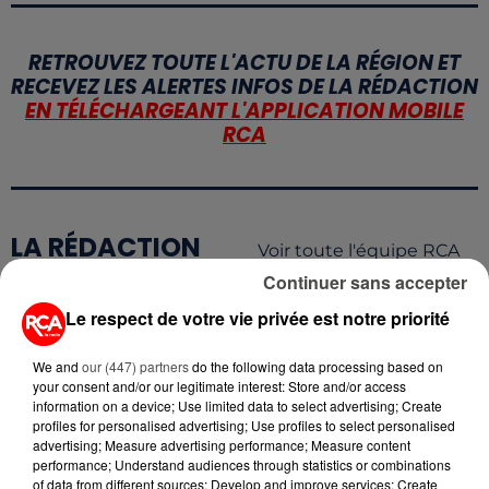
RETROUVEZ TOUTE L'ACTU DE LA RÉGION ET
RECEVEZ LES ALERTES INFOS DE LA RÉDACTION
EN TÉLÉCHARGEANT L'APPLICATION MOBILE
RCA
LA RÉDACTION
Voir toute l'équipe RCA
RCA
Continuer sans accepter
Le respect de votre vie privée est notre priorité
DIMITRI COUTAND
Journaliste
We and
our (447) partners
do the following data processing based on
your consent and/or our legitimate interest: Store and/or access
information on a device; Use limited data to select advertising; Create
profiles for personalised advertising; Use profiles to select personalised
advertising; Measure advertising performance; Measure content
performance; Understand audiences through statistics or combinations
of data from different sources; Develop and improve services; Create