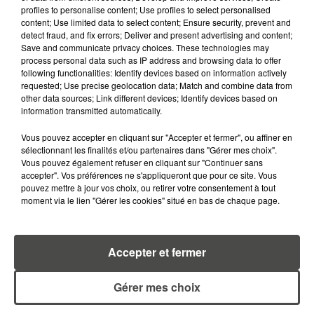
profiles to personalise content; Use profiles to select personalised
content; Use limited data to select content; Ensure security, prevent and
detect fraud, and fix errors; Deliver and present advertising and content;
Save and communicate privacy choices. These technologies may
MARGOT DOUÉTIL
process personal data such as IP address and browsing data to offer
following functionalities: Identify devices based on information actively
Journaliste
requested; Use precise geolocation data; Match and combine data from
other data sources; Link different devices; Identify devices based on
information transmitted automatically.
Vous pouvez accepter en cliquant sur "Accepter et fermer", ou affiner en
sélectionnant les finalités et/ou partenaires dans "Gérer mes choix".
Vous pouvez également refuser en cliquant sur "Continuer sans
accepter". Vos préférences ne s'appliqueront que pour ce site. Vous
pouvez mettre à jour vos choix, ou retirer votre consentement à tout
moment via le lien "Gérer les cookies" situé en bas de chaque page.
TITOUAN GUIBERT
Journaliste
Accepter et fermer
Gérer mes choix