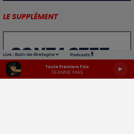
LE SUPPLÉMENT
Live :
Bain-de-Bretagne
Podcasts
Toute Premiere Fois
JEANNE MAS
LA RADIO
INFOS
PODCASTS