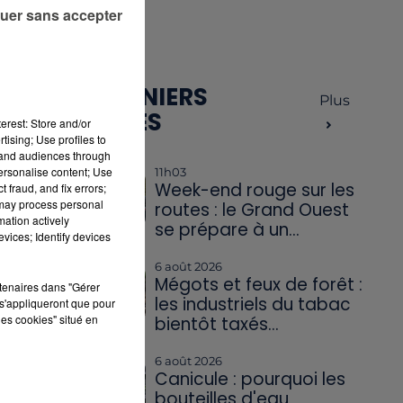
uer sans accepter
AU
LES DERNIERS
Plus
ARTICLES
erest: Store and/or
tising; Use profiles to
tand audiences through
personalise content; Use
11h03
Week-end rouge sur les
 fraud, and fix errors;
5
 may process personal
routes : le Grand Ouest
mation actively
se prépare à un...
vices; Identify devices
6 août 2026
Mégots et feux de forêt :
rtenaires dans "Gérer
les industriels du tabac
s'appliqueront que pour
les cookies" situé en
bientôt taxés...
6 août 2026
Canicule : pourquoi les
bouteilles d'eau