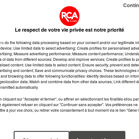
Contin
6 août 2026
6 août 2026
MÉGOTS ET FEUX
CANICULE :
DE FORÊT : LES
POURQUOI LES
INDUSTRIELS DU
BOUTEILLES D'E
Le respect de votre vie privée est notre priorité
TABAC BIENTÔT
DISPARAISSENT
TAXÉS...
DES RAYONS...
ers
do the following data processing based on your consent and/or our legitimate int
device; Use limited data to select advertising; Create profiles for personalised adver
vertising; Measure advertising performance; Measure content performance; Unders
ns of data from different sources; Develop and improve services; Create profiles to 
5 août 2026
5 août 2026
alised content; Use limited data to select content; Ensure security, prevent and detect
QUELLES SONT
MOUCHES : LES 
ertising and content; Save and communicate privacy choices. These technologies
LES MARQUES QUI
RÉFLEXES À
and browsing data to offer following functionalities: Identify devices based on infor
OFFRENT LE
ADOPTER POUR
eolocation data; Match and combine data from other data sources; Link different de
nsmitted automatically.
MEILLEUR
ÉVITER
RAPPORT...
L'INVASION CET
cliquant sur "Accepter et fermer", ou affiner en sélectionnant les finalités et/ou pa
ÉTÉ...
 également refuser en cliquant sur "Continuer sans accepter". Vos préférences ne 
tre à jour vos choix, ou retirer votre consentement à tout moment via le lien "Gérer 
T RECEVEZ LES ALERTES INFOS DE LA RÉDACTION