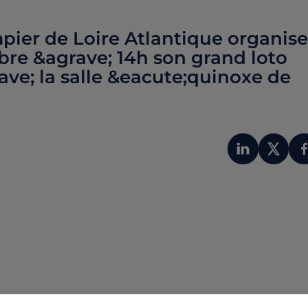
pier de Loire Atlantique organise
re &agrave; 14h son grand loto
ve; la salle &eacute;quinoxe de