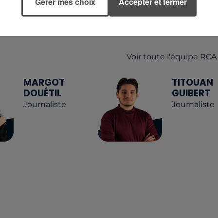
Gérer mes choix
Accepter et fermer
L'APPLICATION MOBILE RCA
Voir toute l'équipe RCA
MARGOT
TITOUAN
DOUÉTIL
GUIBERT
Journaliste
Journaliste