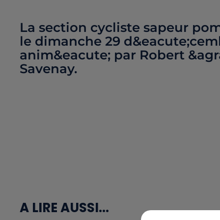
La section cycliste sapeur pom
le dimanche 29 d&eacute;cemb
anim&eacute; par Robert &agra
Savenay.
A LIRE AUSSI...