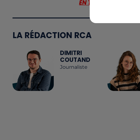
EN TÉLÉCHARGEANT 
LA RÉDACTION RCA
DIMITRI
COUTAND
Journaliste