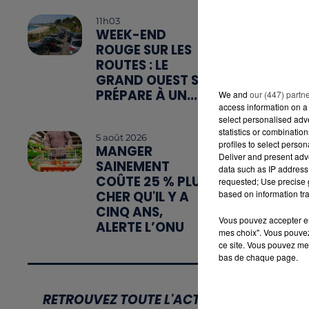
11h03
WEEK-END
ROUGE SUR LES
ROUTES : LE
GRAND OUEST SE
PRÉPARE À UN...
We and
our (447) partn
access information on a 
select personalised ad
statistics or combinatio
5 août 2026
profiles to select person
MANGER
Deliver and present adv
SAINEMENT
data such as IP address 
COÛTE 25 % PLUS
requested; Use precise g
CHER QU'IL Y A
based on information tra
CINQ ANS,
Vous pouvez accepter en 
ALERTE L’ONU
mes choix". Vous pouvez
ce site. Vous pouvez met
bas de chaque page.
RETROUVEZ TOUTE L'ACTU DE LA RÉGION E