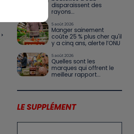
disparaissent des
rayons...
5 août 2026
Manger sainement
coûte 25 % plus cher qu'il
y a cinq ans, alerte l’ONU
5 août 2026
Quelles sont les
marques qui offrent le
meilleur rapport...
LE SUPPLÉMENT