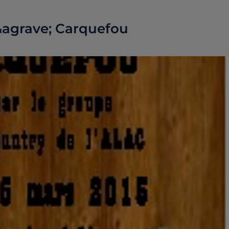
 &agrave; Carquefou