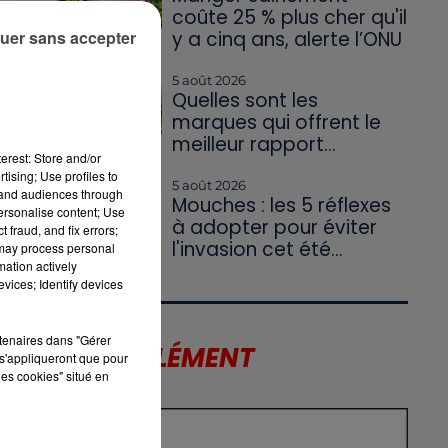
coûte 25 % plus cher qu'il
uer sans accepter
y a cinq ans, alerte l’ONU
5 août 2026
Quelles sont les
marques qui offrent le
meilleur rapport...
erest: Store and/or
tising; Use profiles to
5 août 2026
tand audiences through
Mouches : les 5 réflexes
personalise content; Use
à adopter pour éviter
 fraud, and fix errors;
l'invasion cet été...
 may process personal
mation actively
vices; Identify devices
rtenaires dans "Gérer
LE SUPPLÉMENT
s'appliqueront que pour
les cookies" situé en