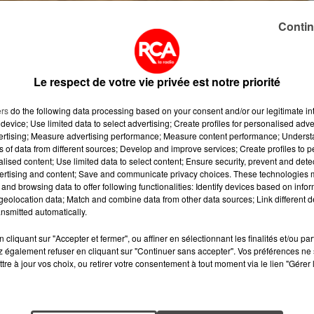
Contin
sa)
Le respect de votre vie privée est notre priorité
aire) ou 8�?� sur place
ers
do the following data processing based on your consent and/or our legitimate int
p de danses à la demande
device; Use limited data to select advertising; Create profiles for personalised adver
vertising; Measure advertising performance; Measure content performance; Unders
ns of data from different sources; Develop and improve services; Create profiles to 
alised content; Use limited data to select content; Ensure security, prevent and detect
ertising and content; Save and communicate privacy choices. These technologies
and browsing data to offer following functionalities: Identify devices based on infor
eolocation data; Match and combine data from other data sources; Link different de
nsmitted automatically.
cliquant sur "Accepter et fermer", ou affiner en sélectionnant les finalités et/ou pa
 également refuser en cliquant sur "Continuer sans accepter". Vos préférences ne 
tre à jour vos choix, ou retirer votre consentement à tout moment via le lien "Gérer 