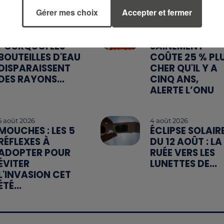
Gérer mes choix
Accepter et fermer
6 août 2026
5 août 2026
CANICULE :
MANGER
POURQUOI LES
SAINEMENT
BOUTEILLES D'EAU
COÛTE 25 % PL
DISPARAISSENT
CHER QU'IL Y A
DES RAYONS...
CINQ ANS,
ALERTE L’ONU
5 août 2026
4 août 2026
MOUCHES : LES 5
ÉCLIPSE SOLAIR
RÉFLEXES À
DU 12 AOÛT : LA
ADOPTER POUR
RUÉE VERS LES
ÉVITER
LUNETTES DE...
L'INVASION CET
ÉTÉ...