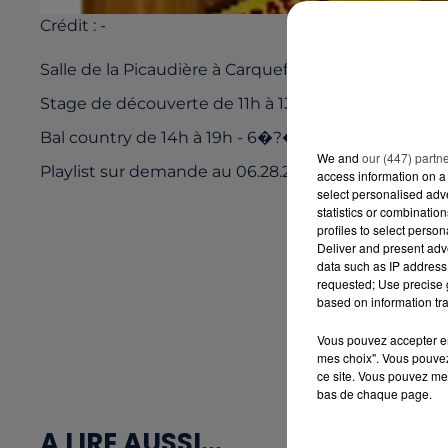
Crédit :
-
Salle de la Picaudière à Carquefou
Stage de découverte de 11h à 13h - 2�?� (pas de ré
Bal country de 14h à 19h - 6�?� sur résa (ou stagi
We and
our (447) partn
Playlist sur demande au 06.28.28.87.80 - Beaucou
access information on a 
select personalised ad
statistics or combinatio
profiles to select person
Deliver and present adv
data such as IP address 
requested; Use precise g
based on information tra
Vous pouvez accepter en 
mes choix". Vous pouvez
ce site. Vous pouvez met
bas de chaque page.
A LIRE AUSSI...