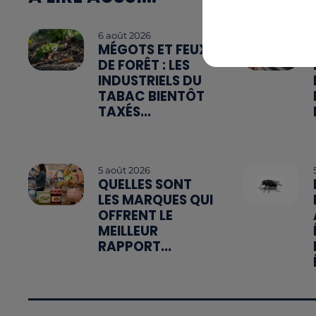
6 août 2026
MÉGOTS ET FEUX
DE FORÊT : LES
INDUSTRIELS DU
TABAC BIENTÔT
TAXÉS...
5 août 2026
QUELLES SONT
LES MARQUES QUI
OFFRENT LE
MEILLEUR
RAPPORT...