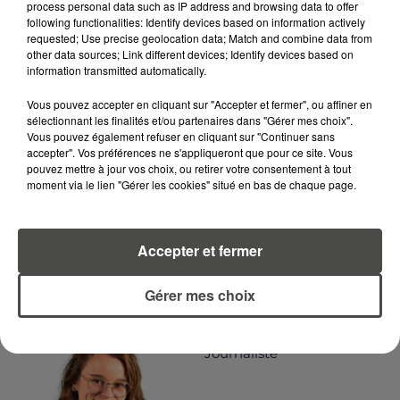
process personal data such as IP address and browsing data to offer
following functionalities: Identify devices based on information actively
requested; Use precise geolocation data; Match and combine data from
other data sources; Link different devices; Identify devices based on
LA RÉDACTION
Voir toute l'équipe RCA
information transmitted automatically.
RCA
Vous pouvez accepter en cliquant sur "Accepter et fermer", ou affiner en
sélectionnant les finalités et/ou partenaires dans "Gérer mes choix".
DIMITRI COUTAND
Vous pouvez également refuser en cliquant sur "Continuer sans
accepter". Vos préférences ne s'appliqueront que pour ce site. Vous
Journaliste
pouvez mettre à jour vos choix, ou retirer votre consentement à tout
moment via le lien "Gérer les cookies" situé en bas de chaque page.
Accepter et fermer
Gérer mes choix
MARGOT DOUÉTIL
Journaliste