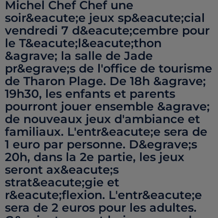
Michel Chef Chef une
soir&eacute;e jeux sp&eacute;cial
vendredi 7 d&eacute;cembre pour
le T&eacute;l&eacute;thon
&agrave; la salle de Jade
pr&egrave;s de l'office de tourisme
de Tharon Plage. De 18h &agrave;
19h30, les enfants et parents
pourront jouer ensemble &agrave;
de nouveaux jeux d'ambiance et
familiaux. L'entr&eacute;e sera de
1 euro par personne. D&egrave;s
20h, dans la 2e partie, les jeux
seront ax&eacute;s
strat&eacute;gie et
r&eacute;flexion. L'entr&eacute;e
sera de 2 euros pour les adultes.