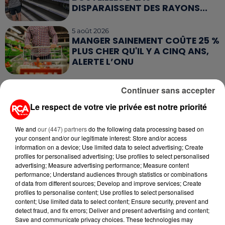
DISPARAISSENT DES RAYONS...
5 août 2026
MANGER SAINEMENT COÛTE 25 %
PLUS CHER QU'IL Y A CINQ ANS,
ALERTE L’ONU
5 août 2026
Continuer sans accepter
QUELLES SONT LES MARQUES QUI
OFFRENT LE MEILLEUR RAPPORT...
Le respect de votre vie privée est notre priorité
We and
our (447) partners
do the following data processing based on
your consent and/or our legitimate interest: Store and/or access
information on a device; Use limited data to select advertising; Create
profiles for personalised advertising; Use profiles to select personalised
advertising; Measure advertising performance; Measure content
RETROUVEZ TOUTE L'ACTU DE LA RÉGION ET
performance; Understand audiences through statistics or combinations
of data from different sources; Develop and improve services; Create
RECEVEZ LES ALERTES INFOS DE LA RÉDACTION
profiles to personalise content; Use profiles to select personalised
EN TÉLÉCHARGEANT L'APPLICATION MOBILE
content; Use limited data to select content; Ensure security, prevent and
RCA
detect fraud, and fix errors; Deliver and present advertising and content;
Save and communicate privacy choices. These technologies may