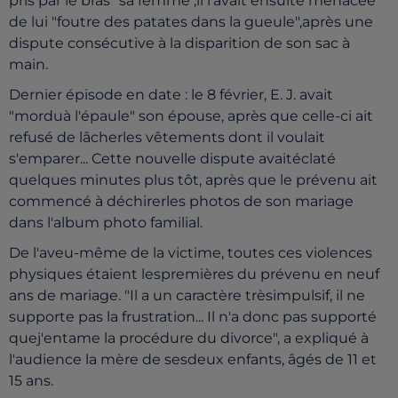
pris par le bras" sa femme ;il l'avait ensuite menacée
de lui "foutre des patates dans la gueule",après une
dispute consécutive à la disparition de son sac à
main.
Dernier épisode en date : le 8 février, E. J. avait
"morduà l'épaule" son épouse, après que celle-ci ait
refusé de lâcherles vêtements dont il voulait
s'emparer... Cette nouvelle dispute avaitéclaté
quelques minutes plus tôt, après que le prévenu ait
commencé à déchirerles photos de son mariage
dans l'album photo familial.
De l'aveu-même de la victime, toutes ces violences
physiques étaient lespremières du prévenu en neuf
ans de mariage. "Il a un caractère trèsimpulsif, il ne
supporte pas la frustration... Il n'a donc pas supporté
quej'entame la procédure du divorce", a expliqué à
l'audience la mère de sesdeux enfants, âgés de 11 et
15 ans.