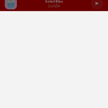
Soleil Bleu
LUIZA
LA RADIO
INFOS
PODCASTS
RENDEZ-VOUS
PUBLICITÉ
Gestion des cookies
Mentions légales
Espace presse
Téléchargez l'appli