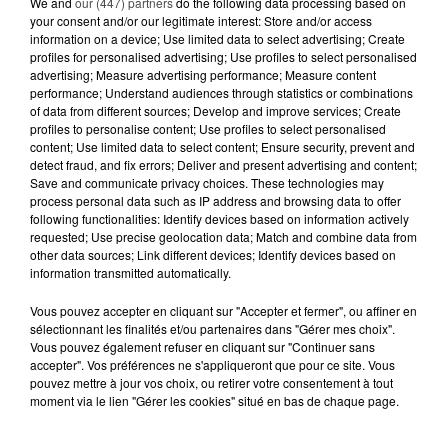
We and
our (447) partners
do the following data processing based on
your consent and/or our legitimate interest: Store and/or access
7 août 2026
information on a device; Use limited data to select advertising; Create
PETIT-DÉJEUNER : EST-IL
profiles for personalised advertising; Use profiles to select personalised
VRAIMENT OBLIGATOIRE DE
advertising; Measure advertising performance; Measure content
MANGER LE MATIN ?
performance; Understand audiences through statistics or combinations
of data from different sources; Develop and improve services; Create
profiles to personalise content; Use profiles to select personalised
7 août 2026
content; Use limited data to select content; Ensure security, prevent and
WEEK-END ROUGE SUR LES
detect fraud, and fix errors; Deliver and present advertising and content;
ROUTES : LE GRAND OUEST SE
Save and communicate privacy choices. These technologies may
PRÉPARE À UN...
process personal data such as IP address and browsing data to offer
following functionalities: Identify devices based on information actively
requested; Use precise geolocation data; Match and combine data from
6 août 2026
MÉGOTS ET FEUX DE FORÊT : LES
other data sources; Link different devices; Identify devices based on
information transmitted automatically.
INDUSTRIELS DU TABAC BIENTÔT
TAXÉS...
Vous pouvez accepter en cliquant sur "Accepter et fermer", ou affiner en
sélectionnant les finalités et/ou partenaires dans "Gérer mes choix".
6 août 2026
Vous pouvez également refuser en cliquant sur "Continuer sans
CANICULE : POURQUOI LES
accepter". Vos préférences ne s'appliqueront que pour ce site. Vous
BOUTEILLES D'EAU
pouvez mettre à jour vos choix, ou retirer votre consentement à tout
moment via le lien "Gérer les cookies" situé en bas de chaque page.
DISPARAISSENT DES RAYONS...