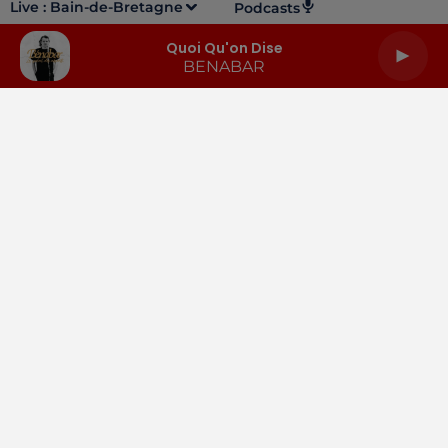
Live :
Bain-de-Bretagne
Podcasts
Quoi Qu'on Dise
BENABAR
LA RADIO
INFOS
PODCASTS
RENDEZ-VOUS
PUBLICITÉ
Gestion des cookies
Mentions légales