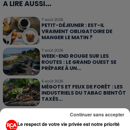
A LIRE AUSSI...
7 août 2026
PETIT-DÉJEUNER : EST-IL
VRAIMENT OBLIGATOIRE DE
MANGER LE MATIN ?
7 août 2026
WEEK-END ROUGE SUR LES
ROUTES : LE GRAND OUEST SE
PRÉPARE À UN...
6 août 2026
MÉGOTS ET FEUX DE FORÊT : LES
INDUSTRIELS DU TABAC BIENTÔT
TAXÉS...
6 août 2026
Continuer sans accepter
CANICULE : POURQUOI LES
BOUTEILLES D'EAU
Le respect de votre vie privée est notre priorité
DISPARAISSENT DES RAYONS...