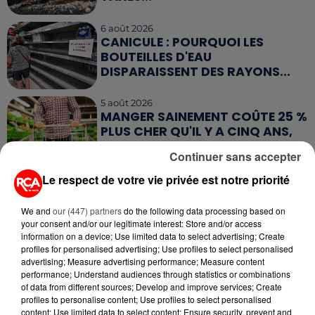
6 août 2026
CANICULE : POURQUOI LES
BOUTEILLES D'EAU
DISPARAISSENT DES RAYONS...
5 août 2026
MANGER SAINEMENT COÛTE 25 %
PLUS CHER QU'IL Y A CINQ ANS,
ALERTE L’ONU
Continuer sans accepter
Le respect de votre vie privée est notre priorité
5 août 2026
QUELLES SONT LES MARQUES QUI
OFFRENT LE MEILLEUR RAPPORT...
We and
our (447) partners
do the following data processing based on
your consent and/or our legitimate interest: Store and/or access
information on a device; Use limited data to select advertising; Create
profiles for personalised advertising; Use profiles to select personalised
advertising; Measure advertising performance; Measure content
performance; Understand audiences through statistics or combinations
of data from different sources; Develop and improve services; Create
profiles to personalise content; Use profiles to select personalised
RETROUVEZ TOUTE L'ACTU DE LA RÉGION ET
content; Use limited data to select content; Ensure security, prevent and