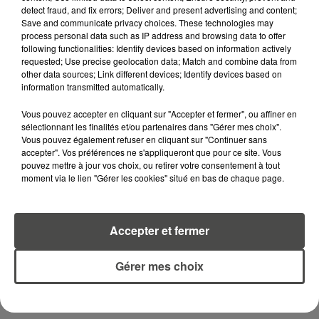
RECEVEZ LES ALERTES INFOS DE LA RÉDACTION
detect fraud, and fix errors; Deliver and present advertising and content;
EN TÉLÉCHARGEANT L'APPLICATION MOBILE
Save and communicate privacy choices. These technologies may
RCA
process personal data such as IP address and browsing data to offer
following functionalities: Identify devices based on information actively
requested; Use precise geolocation data; Match and combine data from
other data sources; Link different devices; Identify devices based on
information transmitted automatically.
LA RÉDACTION
Voir toute l'équipe RCA
Vous pouvez accepter en cliquant sur "Accepter et fermer", ou affiner en
RCA
sélectionnant les finalités et/ou partenaires dans "Gérer mes choix".
Vous pouvez également refuser en cliquant sur "Continuer sans
accepter". Vos préférences ne s'appliqueront que pour ce site. Vous
pouvez mettre à jour vos choix, ou retirer votre consentement à tout
DIMITRI COUTAND
moment via le lien "Gérer les cookies" situé en bas de chaque page.
Journaliste
Accepter et fermer
Gérer mes choix