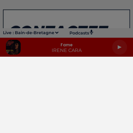
Live :
Bain-de-Bretagne
Podcasts
Fame
IRENE CARA
LA RADIO
INFOS
PODCASTS
RENDEZ-VOUS
PUBLICITÉ