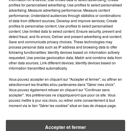
profiles for personalised advertising; Use profiles to select personalised
4 août 2026
advertising; Measure advertising performance; Measure content
ÉCLIPSE SOLAIRE DU 12 AOÛT : LA
performance; Understand audiences through statistics or combinations
RUÉE VERS LES LUNETTES DE...
of data from different sources; Develop and improve services; Create
profiles to personalise content; Use profiles to select personalised
content; Use limited data to select content; Ensure security, prevent and
detect fraud, and fix errors; Deliver and present advertising and content;
Save and communicate privacy choices. These technologies may
process personal data such as IP address and browsing data to offer
following functionalities: Identify devices based on information actively
requested; Use precise geolocation data; Match and combine data from
RETROUVEZ TOUTE L'ACTU DE LA RÉGION ET
other data sources; Link different devices; Identify devices based on
RECEVEZ LES ALERTES INFOS DE LA RÉDACTION
information transmitted automatically.
EN TÉLÉCHARGEANT L'APPLICATION MOBILE
RCA
Vous pouvez accepter en cliquant sur "Accepter et fermer", ou affiner en
sélectionnant les finalités et/ou partenaires dans "Gérer mes choix".
Vous pouvez également refuser en cliquant sur "Continuer sans
accepter". Vos préférences ne s'appliqueront que pour ce site. Vous
pouvez mettre à jour vos choix, ou retirer votre consentement à tout
moment via le lien "Gérer les cookies" situé en bas de chaque page.
LA RÉDACTION
Voir toute l'équipe RCA
RCA
Accepter et fermer