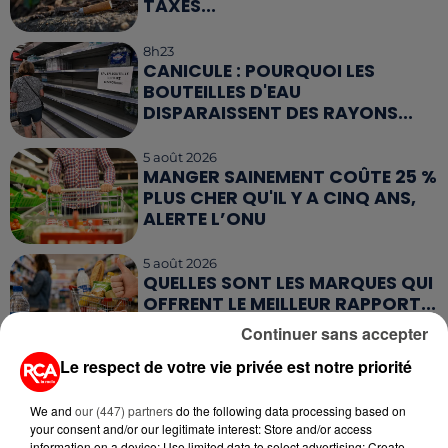
TAXÉS...
8h23
CANICULE : POURQUOI LES
BOUTEILLES D'EAU
DISPARAISSENT DES RAYONS...
5 août 2026
MANGER SAINEMENT COÛTE 25 %
PLUS CHER QU'IL Y A CINQ ANS,
ALERTE L’ONU
5 août 2026
QUELLES SONT LES MARQUES QUI
OFFRENT LE MEILLEUR RAPPORT...
Continuer sans accepter
Le respect de votre vie privée est notre priorité
5 août 2026
MOUCHES : LES 5 RÉFLEXES À
ADOPTER POUR ÉVITER
We and
our (447) partners
do the following data processing based on
L'INVASION CET ÉTÉ...
your consent and/or our legitimate interest: Store and/or access
information on a device; Use limited data to select advertising; Create