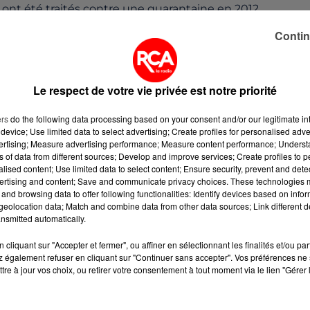
ont été traités contre une quarantaine en 2012.
e et du Sénégal et de plus enplus d'Europe de l'Est. Le
Contin
leurs démarches juridiques auprès des institutions
ole au sein du Collectif de soutien aux sans-papiers àSai
Le respect de votre vie privée est notre priorité
ers
do the following data processing based on your consent and/or our legitimate int
tient sa permanence tous les mardis de 18h à 19h au 23
device; Use limited data to select advertising; Create profiles for personalised adver
vertising; Measure advertising performance; Measure content performance; Unders
ns of data from different sources; Develop and improve services; Create profiles to 
alised content; Use limited data to select content; Ensure security, prevent and detect
ertising and content; Save and communicate privacy choices. These technologies
and browsing data to offer following functionalities: Identify devices based on infor
eolocation data; Match and combine data from other data sources; Link different de
nsmitted automatically.
cliquant sur "Accepter et fermer", ou affiner en sélectionnant les finalités et/ou pa
 également refuser en cliquant sur "Continuer sans accepter". Vos préférences ne 
tre à jour vos choix, ou retirer votre consentement à tout moment via le lien "Gérer 