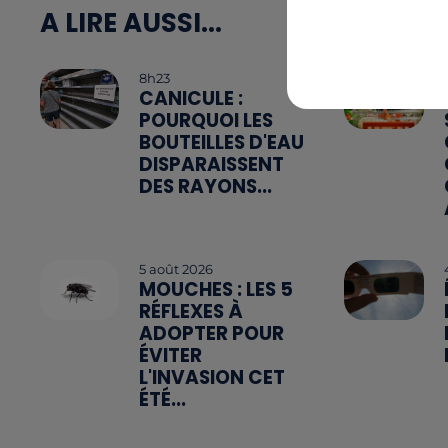
A LIRE AUSSI...
8h23
CANICULE :
POURQUOI LES
BOUTEILLES D'EAU
DISPARAISSENT
DES RAYONS...
5 août 2026
MOUCHES : LES 5
RÉFLEXES À
ADOPTER POUR
ÉVITER
L'INVASION CET
ÉTÉ...