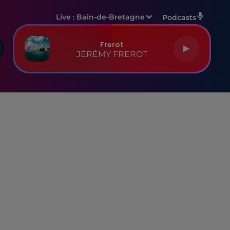
Live :
Bain-de-Bretagne
Podcasts
Frerot
JÉRÉMY FREROT