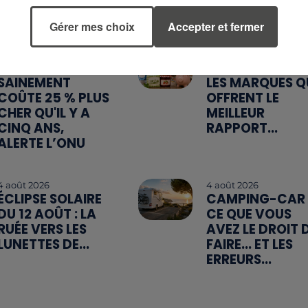
Gérer mes choix
Accepter et fermer
5 août 2026
5 août 2026
MANGER
QUELLES SONT
SAINEMENT
LES MARQUES Q
COÛTE 25 % PLUS
OFFRENT LE
CHER QU'IL Y A
MEILLEUR
CINQ ANS,
RAPPORT...
ALERTE L’ONU
4 août 2026
4 août 2026
ÉCLIPSE SOLAIRE
CAMPING-CAR 
DU 12 AOÛT : LA
CE QUE VOUS
RUÉE VERS LES
AVEZ LE DROIT 
LUNETTES DE...
FAIRE... ET LES
ERREURS...