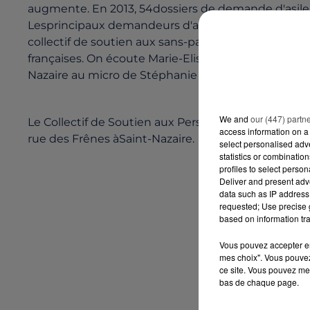
augmente. En 2013, 54dossiers de demande d'asile 
Lesprincipaux demandeurs d'asile viennent d'Algéri
collectif de soutien aux sans-papiers les aide dans
françaises. On écoute Marie-ElisabethAllaire, bénév
Nazaire au micro de Stéphanie Leborgne.
We and
our (447) partn
Le Collectif de Soutien aux Personnes SansPapiers 
access information on a 
rue des Frênes àSaint-Nazaire.
select personalised ad
statistics or combinatio
profiles to select person
Deliver and present adv
data such as IP address 
requested; Use precise g
based on information tra
Vous pouvez accepter en 
mes choix". Vous pouvez
ce site. Vous pouvez met
bas de chaque page.