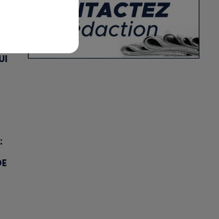
UI
:
DE