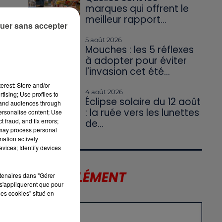
marques qui offrent le
meilleur rapport...
uer sans accepter
5 août 2026
nt-
Mouches : les 5 réflexes
à adopter pour éviter
l'invasion cet été...
erest: Store and/or
4 août 2026
tising; Use profiles to
Éclipse solaire du 12 août
tand audiences through
: la ruée vers les lunettes
personalise content; Use
 fraud, and fix errors;
de...
 may process personal
mation actively
vices; Identify devices
LE SUPPLÉMENT
rtenaires dans "Gérer
s'appliqueront que pour
les cookies" situé en