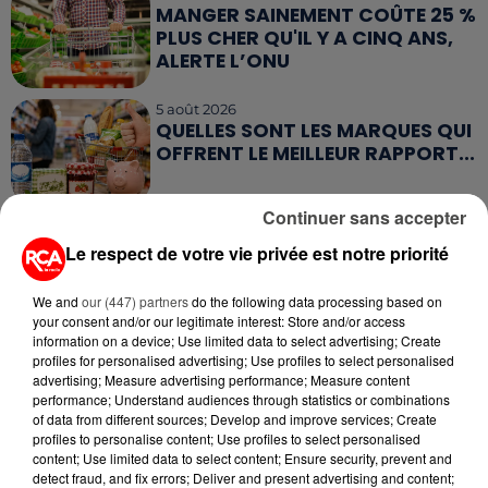
MANGER SAINEMENT COÛTE 25 %
PLUS CHER QU'IL Y A CINQ ANS,
ALERTE L’ONU
5 août 2026
QUELLES SONT LES MARQUES QUI
OFFRENT LE MEILLEUR RAPPORT...
Continuer sans accepter
5 août 2026
MOUCHES : LES 5 RÉFLEXES À
Le respect de votre vie privée est notre priorité
ADOPTER POUR ÉVITER
L'INVASION CET ÉTÉ...
We and
our (447) partners
do the following data processing based on
your consent and/or our legitimate interest: Store and/or access
information on a device; Use limited data to select advertising; Create
profiles for personalised advertising; Use profiles to select personalised
advertising; Measure advertising performance; Measure content
performance; Understand audiences through statistics or combinations
RETROUVEZ TOUTE L'ACTU DE LA RÉGION ET
of data from different sources; Develop and improve services; Create
profiles to personalise content; Use profiles to select personalised
RECEVEZ LES ALERTES INFOS DE LA RÉDACTION
content; Use limited data to select content; Ensure security, prevent and
EN TÉLÉCHARGEANT L'APPLICATION MOBILE
detect fraud, and fix errors; Deliver and present advertising and content;