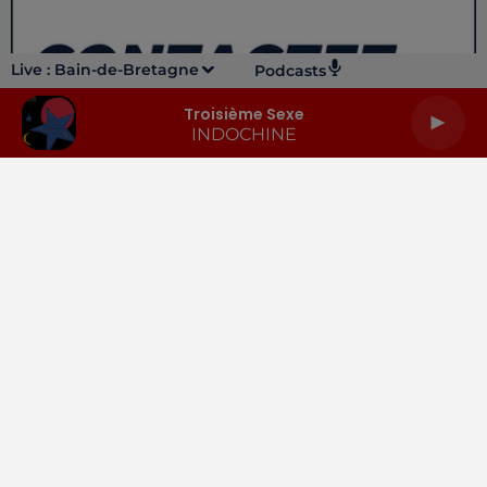
Live :
Bain-de-Bretagne
Podcasts
Troisième Sexe
INDOCHINE
LA RADIO
INFOS
PODCASTS
RENDEZ-VOUS
PUBLICITÉ