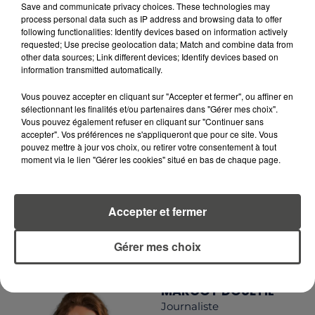
RCA
Save and communicate privacy choices. These technologies may
process personal data such as IP address and browsing data to offer
following functionalities: Identify devices based on information actively
requested; Use precise geolocation data; Match and combine data from
other data sources; Link different devices; Identify devices based on
information transmitted automatically.
LA RÉDACTION
Voir toute l'équipe RCA
RCA
Vous pouvez accepter en cliquant sur "Accepter et fermer", ou affiner en
sélectionnant les finalités et/ou partenaires dans "Gérer mes choix".
Vous pouvez également refuser en cliquant sur "Continuer sans
DIMITRI COUTAND
accepter". Vos préférences ne s'appliqueront que pour ce site. Vous
pouvez mettre à jour vos choix, ou retirer votre consentement à tout
Journaliste
moment via le lien "Gérer les cookies" situé en bas de chaque page.
Accepter et fermer
Gérer mes choix
MARGOT DOUÉTIL
Journaliste