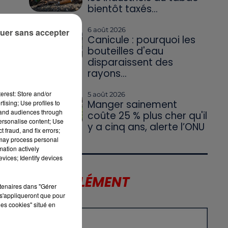
bientôt taxés...
6 août 2026
uer sans accepter
Canicule : pourquoi les
bouteilles d'eau
disparaissent des
rayons...
s
erest: Store and/or
5 août 2026
Manger sainement
tising; Use profiles to
tand audiences through
coûte 25 % plus cher qu'il
personalise content; Use
y a cinq ans, alerte l’ONU
 fraud, and fix errors;
 may process personal
mation actively
vices; Identify devices
LE SUPPLÉMENT
rtenaires dans "Gérer
s'appliqueront que pour
les cookies" situé en