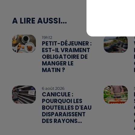
A LIRE AUSSI...
19h12
PETIT-DÉJEUNER :
EST-IL VRAIMENT
OBLIGATOIRE DE
MANGER LE
MATIN ?
6 août 2026
CANICULE :
POURQUOI LES
BOUTEILLES D'EAU
DISPARAISSENT
DES RAYONS...