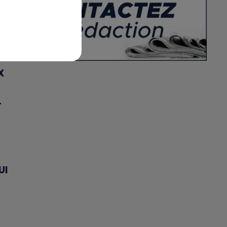
X
T
UI