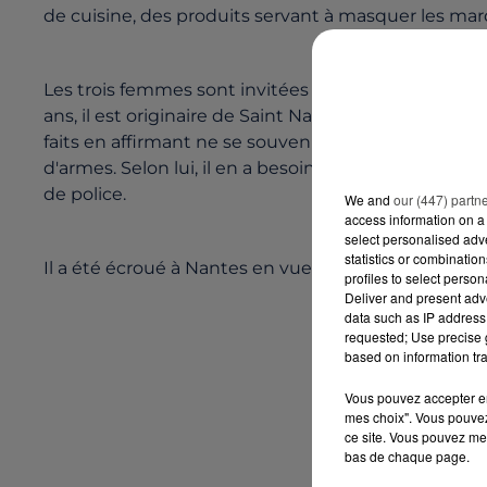
de cuisine, des produits servant à masquer les mar
Les trois femmes sont invitées à porter plainte. L'a
ans, il est originaire de Saint Nazaire et réside quart
faits en affirmant ne se souvenir de rien, en raison
d'armes. Selon lui, il en a besoin pour se défendre.
de police.
We and
our (447) partn
access information on a 
select personalised ad
statistics or combinatio
Il a été écroué à Nantes en vue de sa comparutio
profiles to select person
Deliver and present adv
data such as IP address 
requested; Use precise g
based on information tra
Vous pouvez accepter en 
mes choix". Vous pouvez
ce site. Vous pouvez met
bas de chaque page.