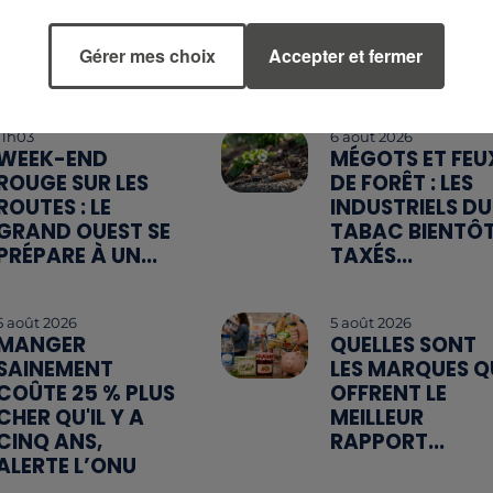
Gérer mes choix
Accepter et fermer
11h03
6 août 2026
WEEK-END
MÉGOTS ET FEU
ROUGE SUR LES
DE FORÊT : LES
ROUTES : LE
INDUSTRIELS DU
GRAND OUEST SE
TABAC BIENTÔ
PRÉPARE À UN...
TAXÉS...
5 août 2026
5 août 2026
MANGER
QUELLES SONT
SAINEMENT
LES MARQUES Q
COÛTE 25 % PLUS
OFFRENT LE
CHER QU'IL Y A
MEILLEUR
CINQ ANS,
RAPPORT...
ALERTE L’ONU