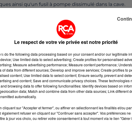
ques ainsi qu'un fusil à pompe dissimulé dans la cave.
Contin
uteur des faits est interpellé cette même nuit. Agé de 23
ier du Petit Caporal. Devant les policiers, il minimise les
 de son ivresse. Cependant il reconnaît la détention
Le respect de votre vie privée est notre priorité
 À noter qu'il est très défavorablement connu des service
ers
do the following data processing based on your consent and/or our legitimate int
device; Use limited data to select advertising; Create profiles for personalised adver
vertising; Measure advertising performance; Measure content performance; Unders
ns of data from different sources; Develop and improve services; Create profiles to 
n immédiate en début de semaine.
alised content; Use limited data to select content; Ensure security, prevent and detect
ertising and content; Save and communicate privacy choices. These technologies
and browsing data to offer following functionalities: Identify devices based on infor
eolocation data; Match and combine data from other data sources; Link different de
nsmitted automatically.
cliquant sur "Accepter et fermer", ou affiner en sélectionnant les finalités et/ou pa
 également refuser en cliquant sur "Continuer sans accepter". Vos préférences ne 
tre à jour vos choix, ou retirer votre consentement à tout moment via le lien "Gérer 