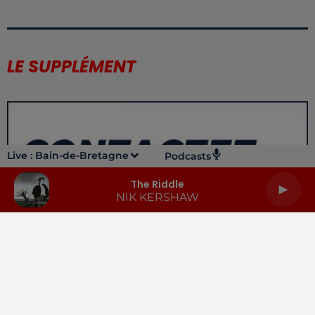
LE SUPPLÉMENT
Live :
Bain-de-Bretagne
Podcasts
The Riddle
NIK KERSHAW