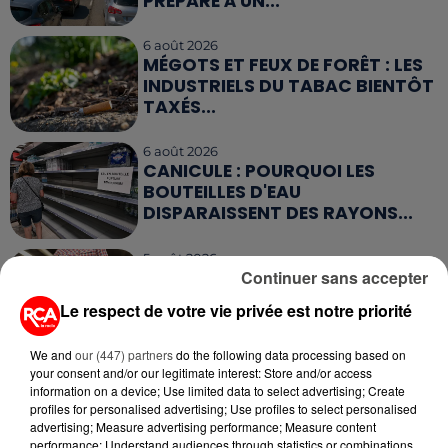
PRÉPARE À UN...
6 août 2026
MÉGOTS ET FEUX DE FORÊT : LES
INDUSTRIELS DU TABAC BIENTÔT
TAXÉS...
6 août 2026
CANICULE : POURQUOI LES
BOUTEILLES D'EAU
DISPARAISSENT DES RAYONS...
5 août 2026
MANGER SAINEMENT COÛTE 25 %
Continuer sans accepter
PLUS CHER QU'IL Y A CINQ ANS,
Le respect de votre vie privée est notre priorité
ALERTE L’ONU
We and
our (447) partners
do the following data processing based on
5 août 2026
your consent and/or our legitimate interest: Store and/or access
QUELLES SONT LES MARQUES QUI
information on a device; Use limited data to select advertising; Create
OFFRENT LE MEILLEUR RAPPORT...
profiles for personalised advertising; Use profiles to select personalised
advertising; Measure advertising performance; Measure content
performance; Understand audiences through statistics or combinations