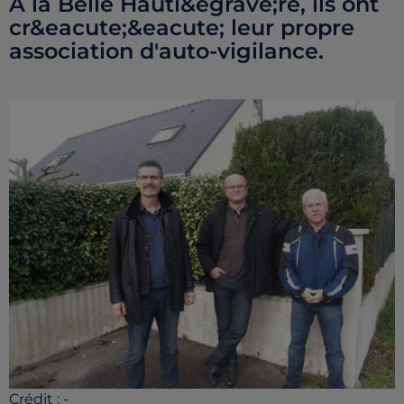
A la Belle Hauti&egrave;re, ils ont
cr&eacute;&eacute; leur propre
association d'auto-vigilance.
Crédit :
-