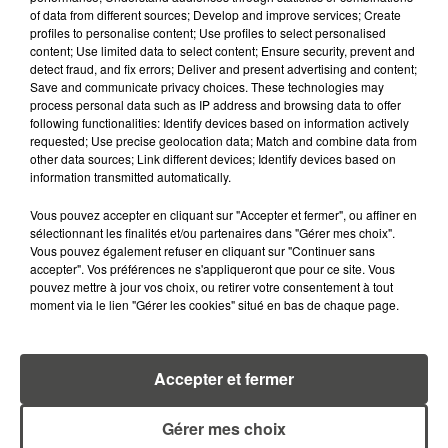
of data from different sources; Develop and improve services; Create
profiles to personalise content; Use profiles to select personalised
content; Use limited data to select content; Ensure security, prevent and
detect fraud, and fix errors; Deliver and present advertising and content;
Save and communicate privacy choices. These technologies may
RETROUVEZ TOUTE L'ACTU DE LA RÉGION ET
process personal data such as IP address and browsing data to offer
RECEVEZ LES ALERTES INFOS DE LA RÉDACTION
following functionalities: Identify devices based on information actively
EN TÉLÉCHARGEANT L'APPLICATION MOBILE
requested; Use precise geolocation data; Match and combine data from
RCA
other data sources; Link different devices; Identify devices based on
information transmitted automatically.
Vous pouvez accepter en cliquant sur "Accepter et fermer", ou affiner en
sélectionnant les finalités et/ou partenaires dans "Gérer mes choix".
Vous pouvez également refuser en cliquant sur "Continuer sans
LA RÉDACTION
Voir toute l'équipe RCA
accepter". Vos préférences ne s'appliqueront que pour ce site. Vous
RCA
pouvez mettre à jour vos choix, ou retirer votre consentement à tout
moment via le lien "Gérer les cookies" situé en bas de chaque page.
DIMITRI COUTAND
Journaliste
Accepter et fermer
Gérer mes choix