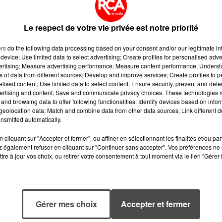
 lundi matin au commissariat de Saint-Herblain. Elle a
tés par les policiers. Le jeune homme, sans emploi, a é
ment reproché de s’être exhibé devant une jeune fille de 14
Le respect de votre vie privée est notre priorité
ers
do the following data processing based on your consent and/or our legitimate int
device; Use limited data to select advertising; Create profiles for personalised adver
vertising; Measure advertising performance; Measure content performance; Unders
ns of data from different sources; Develop and improve services; Create profiles to 
alised content; Use limited data to select content; Ensure security, prevent and detect
ertising and content; Save and communicate privacy choices. These technologies
and browsing data to offer following functionalities: Identify devices based on infor
eolocation data; Match and combine data from other data sources; Link different de
nsmitted automatically.
cliquant sur "Accepter et fermer", ou affiner en sélectionnant les finalités et/ou pa
 également refuser en cliquant sur "Continuer sans accepter". Vos préférences ne 
tre à jour vos choix, ou retirer votre consentement à tout moment via le lien "Gérer 
7 août 2026
6 août 2026
Gérer mes choix
Accepter et fermer
WEEK-END
MÉGOTS ET FEU
ROUGE SUR LES
DE FORÊT : LES