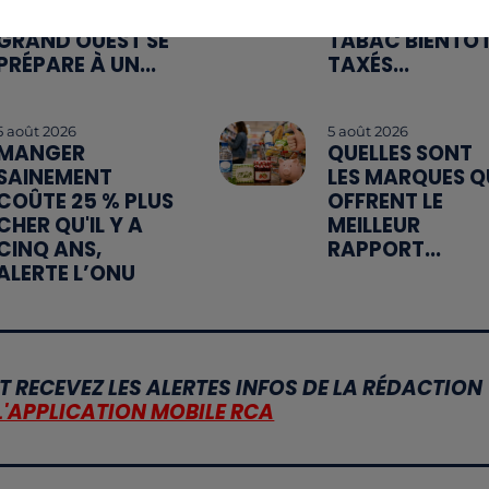
ROUTES : LE
INDUSTRIELS DU
GRAND OUEST SE
TABAC BIENTÔ
PRÉPARE À UN...
TAXÉS...
5 août 2026
5 août 2026
MANGER
QUELLES SONT
SAINEMENT
LES MARQUES Q
COÛTE 25 % PLUS
OFFRENT LE
CHER QU'IL Y A
MEILLEUR
CINQ ANS,
RAPPORT...
ALERTE L’ONU
T RECEVEZ LES ALERTES INFOS DE LA RÉDACTION
L'APPLICATION MOBILE RCA