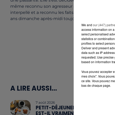
une passante. Elle s’est décidée à porter plainte ce
même reconnu son agresseur sur des clichés présen
interpellé et a reconnu les faits. Il lui était égale
ans dimanche après-midi toujours dans ce parc.
We and
our (447) partn
access information on a 
select personalised ad
statistics or combinatio
profiles to select person
Deliver and present adv
data such as IP address 
requested; Use precise g
based on information tra
Vous pouvez accepter en 
mes choix". Vous pouvez
ce site. Vous pouvez met
bas de chaque page.
A LIRE AUSSI...
7 août 2026
PETIT-DÉJEUNER :
EST-IL VRAIMENT