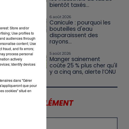
bientôt taxés...
té
6 août 2026
Canicule : pourquoi les
bouteilles d'eau
erest: Store and/or
tising; Use profiles to
disparaissent des
tand audiences through
rayons...
personalise content; Use
 fraud, and fix errors;
5 août 2026
 may process personal
Manger sainement
mation actively
vices; Identify devices
coûte 25 % plus cher qu'il
y a cinq ans, alerte l’ONU
rtenaires dans "Gérer
s'appliqueront que pour
les cookies" situé en
LE SUPPLÉMENT
X