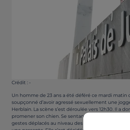
Crédit :
-
Un homme de 23 ans a été déféré ce mardi matin de
soupçonné d’avoir agressé sexuellement une jogge
Herblain. La scène s’est déroulée vers 12h30. Il a d
promener son chien. Se sentant suivie, la victime a ac
gestes déplacés au niveau des fesses et de la poitr