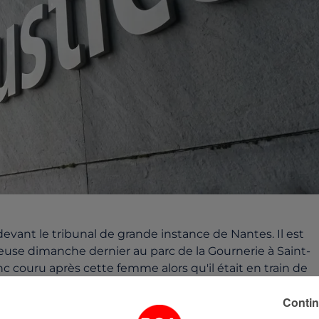
vant le tribunal de grande instance de Nantes. Il est
use dimanche dernier au parc de la Gournerie à Saint-
onc couru après cette femme alors qu'il était en train de
céléré sa course, mais l’individu l’a rattrapée. Il a eu de
Contin
ine de cette femme. Cette dernière a été recueillie par