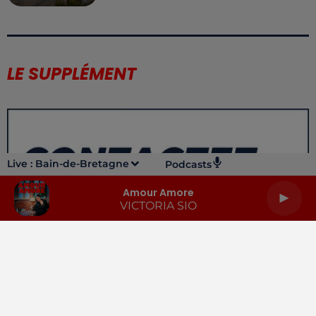
LE SUPPLÉMENT
Live :
Bain-de-Bretagne
Podcasts
Amour Amore
VICTORIA SIO