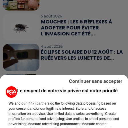
5 août 2026
MOUCHES : LES 5 RÉFLEXES À
ADOPTER POUR ÉVITER
L'INVASION CET ÉTÉ...
4 août 2026
ÉCLIPSE SOLAIRE DU 12 AOÛT : LA
RUÉE VERS LES LUNETTES DE...
4 août 2026
Continuer sans accepter
CAMPING-CAR : CE QUE VOUS
AVEZ LE DROIT DE FAIRE... ET LES
Le respect de votre vie privée est notre priorité
ERREURS...
We and
our (447) partners
do the following data processing based on
3 août 2026
your consent and/or our legitimate interest: Store and/or access
ASSURANCES : TOUT SAVOIR
information on a device; Use limited data to select advertising; Create
SUR L'AUGMENTATION DE LA «
profiles for personalised advertising; Use profiles to select personalised
advertising; Measure advertising performance; Measure content
TAXE ATTENTAT »...