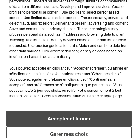
performance; Understand audiences through statistics or combinations
of data from different sources; Develop and improve services; Create
profiles to personalise content; Use profiles to select personalised
content; Use limited data to select content; Ensure security, prevent and
detect fraud, and fix errors; Deliver and present advertising and content;
Save and communicate privacy choices. These technologies may
RETROUVEZ TOUTE L'ACTU DE LA RÉGION ET
process personal data such as IP address and browsing data to offer
RECEVEZ LES ALERTES INFOS DE LA RÉDACTION
following functionalities: Identify devices based on information actively
requested; Use precise geolocation data; Match and combine data from
EN TÉLÉCHARGEANT L'APPLICATION MOBILE
other data sources; Link different devices; Identify devices based on
RCA
information transmitted automatically.
Vous pouvez accepter en cliquant sur "Accepter et fermer", ou affiner en
sélectionnant les finalités et/ou partenaires dans "Gérer mes choix".
Vous pouvez également refuser en cliquant sur "Continuer sans
LA RÉDACTION
accepter". Vos préférences ne s'appliqueront que pour ce site. Vous
Voir toute l'équipe RCA
pouvez mettre à jour vos choix, ou retirer votre consentement à tout
RCA
moment via le lien "Gérer les cookies" situé en bas de chaque page.
DIMITRI COUTAND
Journaliste
Accepter et fermer
Gérer mes choix