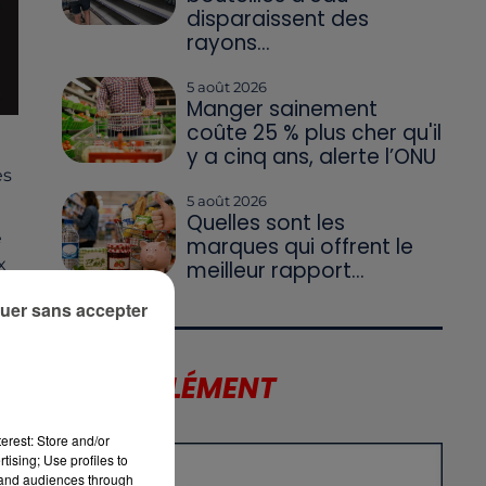
disparaissent des
rayons...
5 août 2026
Manger sainement
coûte 25 % plus cher qu'il
y a cinq ans, alerte l’ONU
es
5 août 2026
Quelles sont les
é
marques qui offrent le
x
meilleur rapport...
uer sans accepter
LE SUPPLÉMENT
erest: Store and/or
tising; Use profiles to
tand audiences through