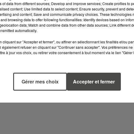
de 20h30, se tiendra un concert avec de nombreux artistes
ns of data from different sources; Develop and improve services; Create profiles to 
alised content; Use limited data to select content; Ensure security, prevent and detect
ertising and content; Save and communicate privacy choices. These technologies
and browsing data to offer following functionalities: Identify devices based on infor
s pour les �?? de 12 ans (boissons non comprises).
eolocation data; Match and combine data from other data sources; Link different de
nsmitted automatically.
 les �?? de 12 ans.
ns :
cliquant sur "Accepter et fermer", ou affiner en sélectionnant les finalités et/ou pa
 également refuser en cliquant sur "Continuer sans accepter". Vos préférences ne 
PORNIC.
tre à jour vos choix, ou retirer votre consentement à tout moment via le lien "Gérer 
Gérer mes choix
Accepter et fermer