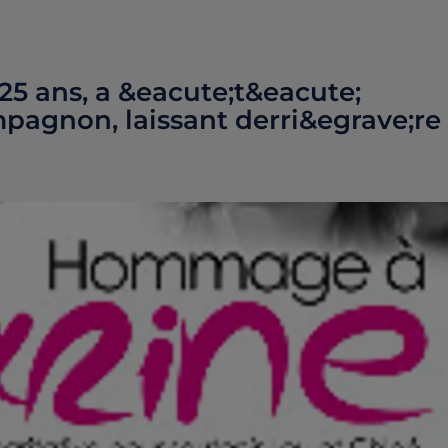
 25 ans, a &eacute;t&eacute;
pagnon, laissant derri&egrave;re