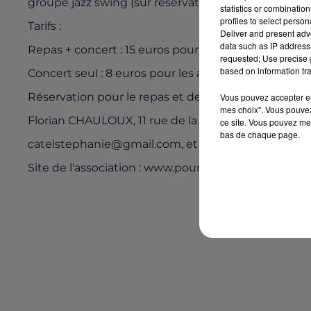
groupe jazz swing (sur réservation). Puis, à partir 
statistics or combinatio
profiles to select person
Tarifs :
Deliver and present adv
data such as IP address 
Repas + concert : 15 euros pour les adultes, 8 euro
requested; Use precise g
based on information tra
Concert seul : 8 euros pour les adultes, gratuit pour
Réservation pour le repas et demande d'informatio
Vous pouvez accepter en 
mes choix". Vous pouvez
Florian CHAULOUX, 11 rue de la Centaurée, 44210 
ce site. Vous pouvez met
bas de chaque page.
catelstephanie@gmail.com, et 06 37 62 43 33
Site de l'association : www.pourmarine.org