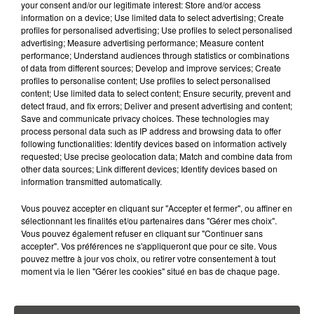
your consent and/or our legitimate interest: Store and/or access
PLUS CHER QU'IL Y A CINQ ANS,
information on a device; Use limited data to select advertising; Create
ALERTE L’ONU
profiles for personalised advertising; Use profiles to select personalised
advertising; Measure advertising performance; Measure content
performance; Understand audiences through statistics or combinations
5 août 2026
QUELLES SONT LES MARQUES QUI
of data from different sources; Develop and improve services; Create
profiles to personalise content; Use profiles to select personalised
OFFRENT LE MEILLEUR RAPPORT...
content; Use limited data to select content; Ensure security, prevent and
detect fraud, and fix errors; Deliver and present advertising and content;
Save and communicate privacy choices. These technologies may
process personal data such as IP address and browsing data to offer
following functionalities: Identify devices based on information actively
requested; Use precise geolocation data; Match and combine data from
other data sources; Link different devices; Identify devices based on
RETROUVEZ TOUTE L'ACTU DE LA RÉGION ET
information transmitted automatically.
RECEVEZ LES ALERTES INFOS DE LA RÉDACTION
Vous pouvez accepter en cliquant sur "Accepter et fermer", ou affiner en
EN TÉLÉCHARGEANT L'APPLICATION MOBILE
sélectionnant les finalités et/ou partenaires dans "Gérer mes choix".
RCA
Vous pouvez également refuser en cliquant sur "Continuer sans
accepter". Vos préférences ne s'appliqueront que pour ce site. Vous
pouvez mettre à jour vos choix, ou retirer votre consentement à tout
moment via le lien "Gérer les cookies" situé en bas de chaque page.
LA RÉDACTION
Voir toute l'équipe RCA