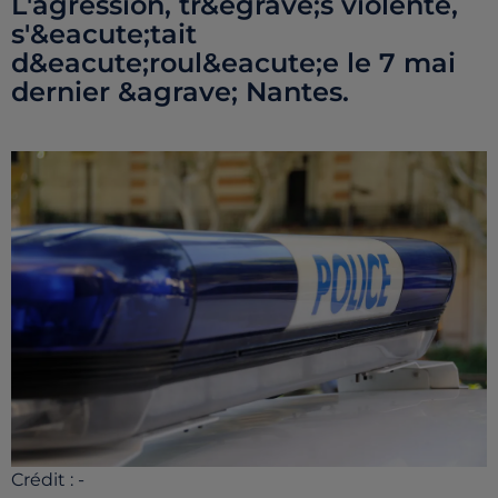
L'agression, tr&egrave;s violente,
s'&eacute;tait
d&eacute;roul&eacute;e le 7 mai
dernier &agrave; Nantes.
Crédit :
-