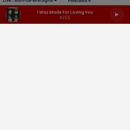
Live :
Bain-de-Bretagne
Podcasts
I Was Made For Loving You
KISS
LA RADIO
INFOS
PODCASTS
RENDEZ-VOUS
PUBLICITÉ
Gestion des cookies
Mentions légales
Espace presse
Téléchargez l'appli