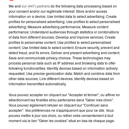
A LIRE AUSSI...
We and
our (447) partners
do the following data processing based on
your consent and/or our legitimate interest: Store and/or access
information on a device; Use limited data to select advertising; Create
19h12
profiles for personalised advertising; Use profiles to select personalised
PETIT-DÉJEUNER : EST-IL
advertising; Measure advertising performance; Measure content
VRAIMENT OBLIGATOIRE DE
performance; Understand audiences through statistics or combinations
MANGER LE MATIN ?
of data from different sources; Develop and improve services; Create
profiles to personalise content; Use profiles to select personalised
content; Use limited data to select content; Ensure security, prevent and
11h03
detect fraud, and fix errors; Deliver and present advertising and content;
WEEK-END ROUGE SUR LES
Save and communicate privacy choices. These technologies may
ROUTES : LE GRAND OUEST SE
process personal data such as IP address and browsing data to offer
PRÉPARE À UN...
following functionalities: Identify devices based on information actively
requested; Use precise geolocation data; Match and combine data from
other data sources; Link different devices; Identify devices based on
6 août 2026
MÉGOTS ET FEUX DE FORÊT : LES
information transmitted automatically.
INDUSTRIELS DU TABAC BIENTÔT
Vous pouvez accepter en cliquant sur "Accepter et fermer", ou affiner en
TAXÉS...
sélectionnant les finalités et/ou partenaires dans "Gérer mes choix".
Vous pouvez également refuser en cliquant sur "Continuer sans
6 août 2026
accepter". Vos préférences ne s'appliqueront que pour ce site. Vous
CANICULE : POURQUOI LES
pouvez mettre à jour vos choix, ou retirer votre consentement à tout
BOUTEILLES D'EAU
moment via le lien "Gérer les cookies" situé en bas de chaque page.
DISPARAISSENT DES RAYONS...