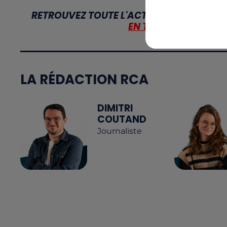
RETROUVEZ TOUTE L'ACTU DE LA RÉGION E
EN TÉLÉCHARGEANT 
LA RÉDACTION RCA
DIMITRI
COUTAND
Journaliste