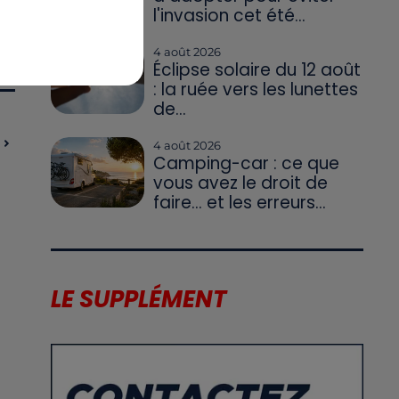
l'invasion cet été...
4 août 2026
Éclipse solaire du 12 août
: la ruée vers les lunettes
de...
4 août 2026
Camping-car : ce que
vous avez le droit de
faire... et les erreurs...
LE SUPPLÉMENT