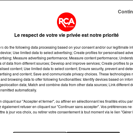
Contin
5 août 2026
5 août 2026
QUELLES SONT
MOUCHES : LES 
LES MARQUES QUI
RÉFLEXES À
Le respect de votre vie privée est notre priorité
OFFRENT LE
ADOPTER POUR
MEILLEUR
ÉVITER
ers
do the following data processing based on your consent and/or our legitimate int
device; Use limited data to select advertising; Create profiles for personalised adver
RAPPORT...
L'INVASION CET
vertising; Measure advertising performance; Measure content performance; Unders
ÉTÉ...
ns of data from different sources; Develop and improve services; Create profiles to 
alised content; Use limited data to select content; Ensure security, prevent and detect
ertising and content; Save and communicate privacy choices. These technologies
4 août 2026
3 août 2026
and browsing data to offer following functionalities: Identify devices based on infor
CAMPING-CAR :
ASSURANCES :
eolocation data; Match and combine data from other data sources; Link different de
nsmitted automatically.
CE QUE VOUS
TOUT SAVOIR S
AVEZ LE DROIT DE
L'AUGMENTATI
cliquant sur "Accepter et fermer", ou affiner en sélectionnant les finalités et/ou pa
FAIRE... ET LES
DE LA « TAXE
 également refuser en cliquant sur "Continuer sans accepter". Vos préférences ne 
ERREURS...
ATTENTAT »...
tre à jour vos choix, ou retirer votre consentement à tout moment via le lien "Gérer 