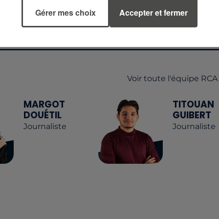
Gérer mes choix
Accepter et fermer
T RECEVEZ LES ALERTES INFOS DE LA RÉDACTION
L'APPLICATION MOBILE RCA
Voir toute l'équipe RCA
MARGOT
TITOUAN
DOUÉTIL
GUIBERT
Journaliste
Journaliste