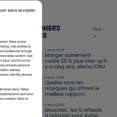
uer sans accepter
5
LES DERNIERS
Plus
ARTICLES
erest: Store and/or
tising; Use profiles to
5 août 2026
tand audiences through
Manger sainement
personalise content; Use
coûte 25 % plus cher qu'il
 fraud, and fix errors;
 may process personal
y a cinq ans, alerte l’ONU
mation actively
vices; Identify devices
5 août 2026
UR
Quelles sont les
ON
marques qui offrent le
rtenaires dans "Gérer
meilleur rapport...
s'appliqueront que pour
les cookies" situé en
5 août 2026
Mouches : les 5 réflexes
à adopter pour éviter