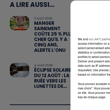
A LIRE AUSSI...
5 août 2026
MANGER
SAINEMENT
COÛTE 25 % PLUS
CHER QU'IL Y A
We and
our (447) partn
access information on a 
CINQ ANS,
select personalised ad
ALERTE L’ONU
statistics or combinatio
profiles to select person
Deliver and present adv
4 août 2026
data such as IP address 
ÉCLIPSE SOLAIRE
requested; Use precise g
DU 12 AOÛT : LA
based on information tra
RUÉE VERS LES
Vous pouvez accepter en 
LUNETTES DE...
mes choix". Vous pouvez
ce site. Vous pouvez met
bas de chaque page.