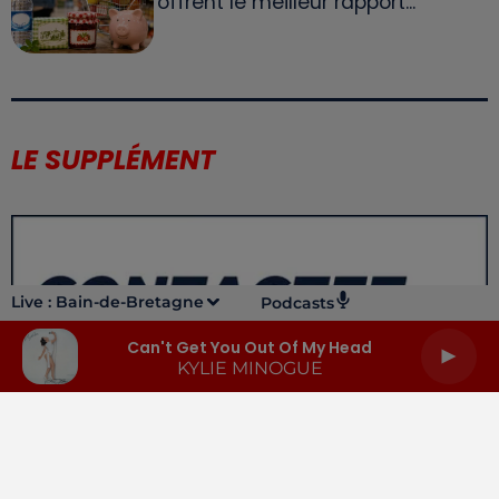
offrent le meilleur rapport...
LE SUPPLÉMENT
Live :
Bain-de-Bretagne
Podcasts
Can't Get You Out Of My Head
KYLIE MINOGUE