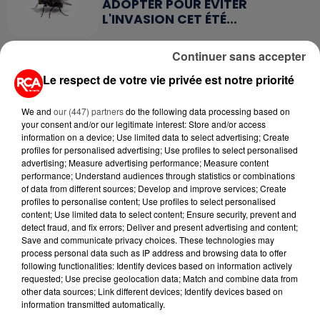
ADOPTER POUR ÉVITER
L'INVASION CET ÉTÉ...
Continuer sans accepter
Le respect de votre vie privée est notre priorité
RETROUVEZ TOUTE L'ACTU DE LA RÉGION ET
We and
our (447) partners
do the following data processing based on
RECEVEZ LES ALERTES INFOS DE LA RÉDACTION
your consent and/or our legitimate interest: Store and/or access
EN TÉLÉCHARGEANT L'APPLICATION MOBILE
information on a device; Use limited data to select advertising; Create
RCA
profiles for personalised advertising; Use profiles to select personalised
advertising; Measure advertising performance; Measure content
performance; Understand audiences through statistics or combinations
of data from different sources; Develop and improve services; Create
profiles to personalise content; Use profiles to select personalised
content; Use limited data to select content; Ensure security, prevent and
LA RÉDACTION
Voir toute l'équipe RCA
detect fraud, and fix errors; Deliver and present advertising and content;
RCA
Save and communicate privacy choices. These technologies may
process personal data such as IP address and browsing data to offer
following functionalities: Identify devices based on information actively
requested; Use precise geolocation data; Match and combine data from
DIMITRI COUTAND
other data sources; Link different devices; Identify devices based on
Journaliste
information transmitted automatically.