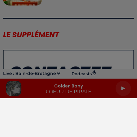
LE SUPPLÉMENT
Live :
Bain-de-Bretagne
Podcasts
Golden Baby
COEUR DE PIRATE