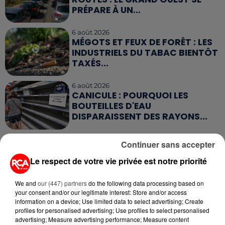
PRÉPARE À UN...
6 août 2026
MÉGOTS ET FEUX DE FORÊT : LES
INDUSTRIELS DU TABAC BIENTÔT
TAXÉS...
6 août 2026
CANICULE : POURQUOI LES
BOUTEILLES D'EAU
DISPARAISSENT DES RAYONS...
5 août 2026
Continuer sans accepter
MANGER SAINEMENT COÛTE 25 %
PLUS CHER QU'IL Y A CINQ ANS,
Le respect de votre vie privée est notre priorité
ALERTE L’ONU
We and
our (447) partners
do the following data processing based on
your consent and/or our legitimate interest: Store and/or access
5 août 2026
QUELLES SONT LES MARQUES QUI
information on a device; Use limited data to select advertising; Create
profiles for personalised advertising; Use profiles to select personalised
OFFRENT LE MEILLEUR RAPPORT...
advertising; Measure advertising performance; Measure content