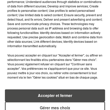
performance; Understand audiences through statistics or combinations
of data from different sources; Develop and improve services; Create
profiles to personalise content; Use profiles to select personalised
content; Use limited data to select content; Ensure security, prevent and
detect fraud, and fix errors; Deliver and present advertising and content;
Save and communicate privacy choices. These technologies may
RETROUVEZ TOUTE L'ACTU DE LA RÉGION ET
process personal data such as IP address and browsing data to offer
following functionalities: Identify devices based on information actively
RECEVEZ LES ALERTES INFOS DE LA RÉDACTION
requested; Use precise geolocation data; Match and combine data from
EN TÉLÉCHARGEANT L'APPLICATION MOBILE
other data sources; Link different devices; Identify devices based on
RCA
information transmitted automatically.
Vous pouvez accepter en cliquant sur "Accepter et fermer", ou affiner en
sélectionnant les finalités et/ou partenaires dans "Gérer mes choix".
Vous pouvez également refuser en cliquant sur "Continuer sans
LA RÉDACTION
accepter". Vos préférences ne s'appliqueront que pour ce site. Vous
Voir toute l'équipe RCA
pouvez mettre à jour vos choix, ou retirer votre consentement à tout
RCA
moment via le lien "Gérer les cookies" situé en bas de chaque page.
DIMITRI COUTAND
Accepter et fermer
Journaliste
Gérer mes choix