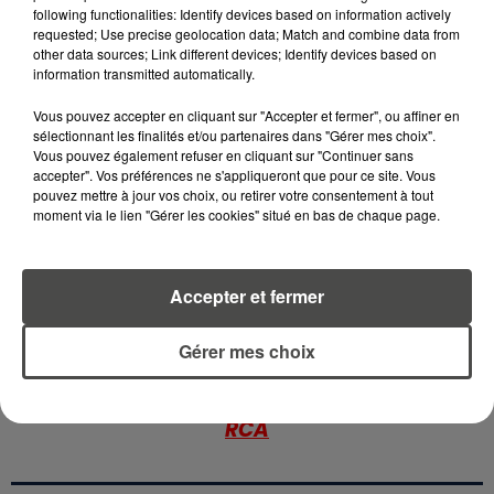
following functionalities: Identify devices based on information actively
requested; Use precise geolocation data; Match and combine data from
5 août 2026
other data sources; Link different devices; Identify devices based on
MANGER SAINEMENT COÛTE 25 %
information transmitted automatically.
PLUS CHER QU'IL Y A CINQ ANS,
ALERTE L’ONU
Vous pouvez accepter en cliquant sur "Accepter et fermer", ou affiner en
sélectionnant les finalités et/ou partenaires dans "Gérer mes choix".
Vous pouvez également refuser en cliquant sur "Continuer sans
5 août 2026
accepter". Vos préférences ne s'appliqueront que pour ce site. Vous
QUELLES SONT LES MARQUES QUI
pouvez mettre à jour vos choix, ou retirer votre consentement à tout
OFFRENT LE MEILLEUR RAPPORT...
moment via le lien "Gérer les cookies" situé en bas de chaque page.
Accepter et fermer
Gérer mes choix
RETROUVEZ TOUTE L'ACTU DE LA RÉGION ET
RECEVEZ LES ALERTES INFOS DE LA RÉDACTION
EN TÉLÉCHARGEANT L'APPLICATION MOBILE
RCA