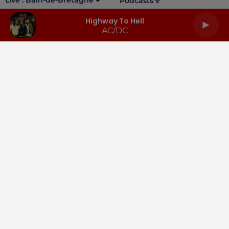
Live :
Bain-de-Bretagne
Podcasts
Highway To Hell
AC/DC
LA RADIO
INFOS
PODCASTS
RENDEZ-VOUS
PUBLICITÉ
Gestion des cookies
Mentions légales
Espace presse
Téléchargez l'appli