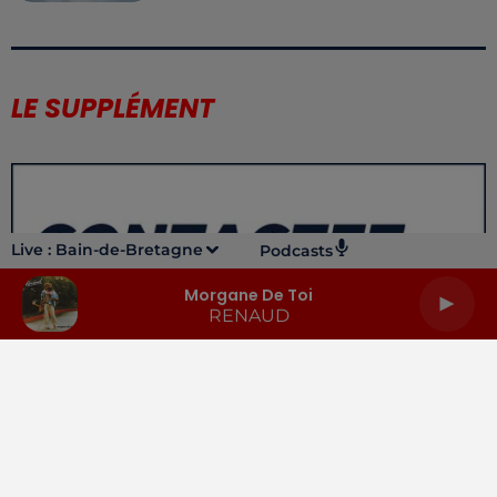
LE SUPPLÉMENT
Live :
Bain-de-Bretagne
Podcasts
Morgane De Toi
RENAUD