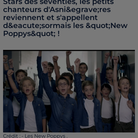
Stars des seventies, les petits
chanteurs d'Asni&egrave;res
reviennent et s'appellent
d&eacute;sormais les &quot;New
Poppys&quot; !
Crédit :
- Les New Poppys .