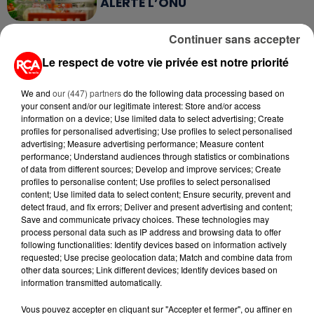
ALERTE L’ONU
5 août 2026
Continuer sans accepter
QUELLES SONT LES MARQUES QUI
Le respect de votre vie privée est notre priorité
OFFRENT LE MEILLEUR RAPPORT...
We and
our (447) partners
do the following data processing based on
your consent and/or our legitimate interest: Store and/or access
5 août 2026
information on a device; Use limited data to select advertising; Create
MOUCHES : LES 5 RÉFLEXES À
profiles for personalised advertising; Use profiles to select personalised
ADOPTER POUR ÉVITER
advertising; Measure advertising performance; Measure content
L'INVASION CET ÉTÉ...
performance; Understand audiences through statistics or combinations
of data from different sources; Develop and improve services; Create
profiles to personalise content; Use profiles to select personalised
4 août 2026
content; Use limited data to select content; Ensure security, prevent and
ÉCLIPSE SOLAIRE DU 12 AOÛT : LA
detect fraud, and fix errors; Deliver and present advertising and content;
RUÉE VERS LES LUNETTES DE...
Save and communicate privacy choices. These technologies may
process personal data such as IP address and browsing data to offer
following functionalities: Identify devices based on information actively
requested; Use precise geolocation data; Match and combine data from
4 août 2026
CAMPING-CAR : CE QUE VOUS
other data sources; Link different devices; Identify devices based on
information transmitted automatically.
AVEZ LE DROIT DE FAIRE... ET LES
ERREURS...
Vous pouvez accepter en cliquant sur "Accepter et fermer", ou affiner en