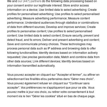
5 août 2026
We and
our (447) partners
do the following data processing based on
MANGER SAINEMENT COÛTE 25 %
your consent and/or our legitimate interest: Store and/or access
information on a device; Use limited data to select advertising; Create
PLUS CHER QU'IL Y A CINQ ANS,
profiles for personalised advertising; Use profiles to select personalised
ALERTE L’ONU
advertising; Measure advertising performance; Measure content
performance; Understand audiences through statistics or combinations
5 août 2026
of data from different sources; Develop and improve services; Create
QUELLES SONT LES MARQUES QUI
profiles to personalise content; Use profiles to select personalised
OFFRENT LE MEILLEUR RAPPORT...
content; Use limited data to select content; Ensure security, prevent and
detect fraud, and fix errors; Deliver and present advertising and content;
Save and communicate privacy choices. These technologies may
process personal data such as IP address and browsing data to offer
following functionalities: Identify devices based on information actively
requested; Use precise geolocation data; Match and combine data from
other data sources; Link different devices; Identify devices based on
information transmitted automatically.
RETROUVEZ TOUTE L'ACTU DE LA RÉGION ET
RECEVEZ LES ALERTES INFOS DE LA RÉDACTION
Vous pouvez accepter en cliquant sur "Accepter et fermer", ou affiner en
EN TÉLÉCHARGEANT L'APPLICATION MOBILE
sélectionnant les finalités et/ou partenaires dans "Gérer mes choix".
Vous pouvez également refuser en cliquant sur "Continuer sans
RCA
accepter". Vos préférences ne s'appliqueront que pour ce site. Vous
pouvez mettre à jour vos choix, ou retirer votre consentement à tout
moment via le lien "Gérer les cookies" situé en bas de chaque page.