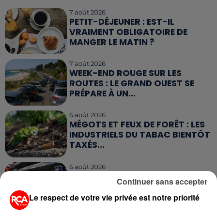
7 août 2026
PETIT-DÉJEUNER : EST-IL
VRAIMENT OBLIGATOIRE DE
MANGER LE MATIN ?
7 août 2026
WEEK-END ROUGE SUR LES
ROUTES : LE GRAND OUEST SE
PRÉPARE À UN...
6 août 2026
MÉGOTS ET FEUX DE FORÊT : LES
INDUSTRIELS DU TABAC BIENTÔT
TAXÉS...
6 août 2026
CANICULE : POURQUOI LES
Continuer sans accepter
BOUTEILLES D'EAU
DISPARAISSENT DES RAYONS...
Le respect de votre vie privée est notre priorité