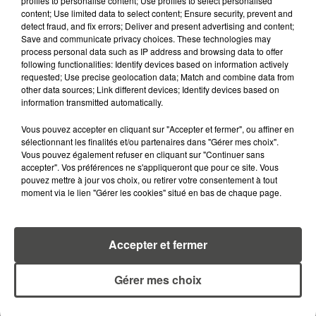
profiles to personalise content; Use profiles to select personalised
content; Use limited data to select content; Ensure security, prevent and
RETROUVEZ TOUTE L'ACTU DE LA RÉGION ET
detect fraud, and fix errors; Deliver and present advertising and content;
RECEVEZ LES ALERTES INFOS DE LA RÉDACTION
Save and communicate privacy choices. These technologies may
EN TÉLÉCHARGEANT L'APPLICATION MOBILE
process personal data such as IP address and browsing data to offer
following functionalities: Identify devices based on information actively
RCA
requested; Use precise geolocation data; Match and combine data from
other data sources; Link different devices; Identify devices based on
information transmitted automatically.
Vous pouvez accepter en cliquant sur "Accepter et fermer", ou affiner en
LA RÉDACTION
sélectionnant les finalités et/ou partenaires dans "Gérer mes choix".
Voir toute l'équipe RCA
Vous pouvez également refuser en cliquant sur "Continuer sans
RCA
accepter". Vos préférences ne s'appliqueront que pour ce site. Vous
pouvez mettre à jour vos choix, ou retirer votre consentement à tout
moment via le lien "Gérer les cookies" situé en bas de chaque page.
DIMITRI COUTAND
Journaliste
Accepter et fermer
Gérer mes choix