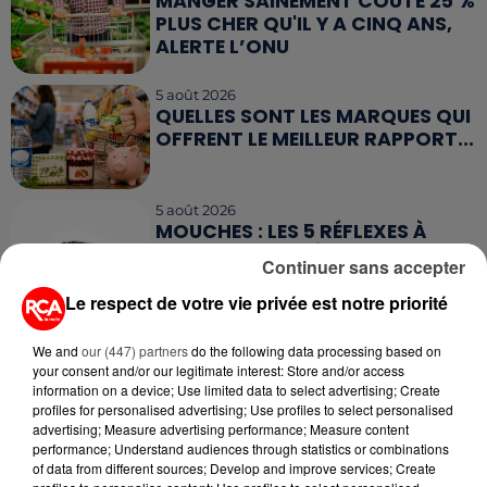
MANGER SAINEMENT COÛTE 25 %
PLUS CHER QU'IL Y A CINQ ANS,
ALERTE L’ONU
5 août 2026
QUELLES SONT LES MARQUES QUI
OFFRENT LE MEILLEUR RAPPORT...
5 août 2026
MOUCHES : LES 5 RÉFLEXES À
ADOPTER POUR ÉVITER
Continuer sans accepter
L'INVASION CET ÉTÉ...
Le respect de votre vie privée est notre priorité
4 août 2026
ÉCLIPSE SOLAIRE DU 12 AOÛT : LA
We and
our (447) partners
do the following data processing based on
RUÉE VERS LES LUNETTES DE...
your consent and/or our legitimate interest: Store and/or access
information on a device; Use limited data to select advertising; Create
profiles for personalised advertising; Use profiles to select personalised
advertising; Measure advertising performance; Measure content
performance; Understand audiences through statistics or combinations
of data from different sources; Develop and improve services; Create