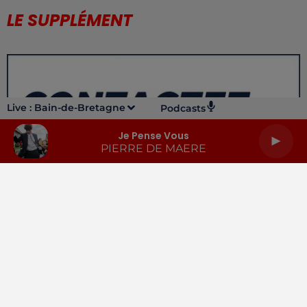
LE SUPPLÉMENT
Live :
Bain-de-Bretagne
Podcasts
Je Pense Vous
PIERRE DE MAERE
LA RADIO
INFOS
PODCASTS
RENDEZ-VOUS
PUBLICITÉ