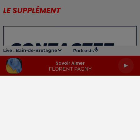
LE SUPPLÉMENT
Live :
Bain-de-Bretagne
Podcasts
Savoir Aimer
FLORENT PAGNY
LA RADIO
INFOS
PODCASTS