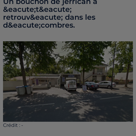
Un bouchon de jerrican a
&eacute;t&eacute;
retrouv&eacute; dans les
d&eacute;combres.
Crédit :
-