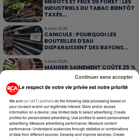
MÉGOTS ET FEUX DE FORÊT : LES
INDUSTRIELS DU TABAC BIENTÔT
TAXÉS...
6 août 2026
CANICULE : POURQUOI LES
BOUTEILLES D'EAU
DISPARAISSENT DES RAYONS...
5 août 2026
MANGER SAINEMENT COÛTE 25 %
PLUS CHER QU'IL Y A CINQ ANS,
Continuer sans accepter
ALERTE L’ONU
Le respect de votre vie privée est notre priorité
5 août 2026
QUELLES SONT LES MARQUES QUI
We and
our (447) partners
do the following data processing based on
OFFRENT LE MEILLEUR RAPPORT...
your consent and/or our legitimate interest: Store and/or access
information on a device; Use limited data to select advertising; Create
profiles for personalised advertising; Use profiles to select personalised
advertising; Measure advertising performance; Measure content
performance; Understand audiences through statistics or combinations
of data from different sources; Develop and improve services; Create