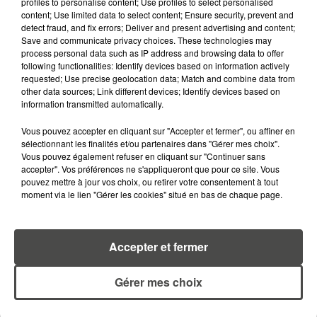
profiles to personalise content; Use profiles to select personalised
content; Use limited data to select content; Ensure security, prevent and
RETROUVEZ TOUTE L'ACTU DE LA RÉGION ET
detect fraud, and fix errors; Deliver and present advertising and content;
RECEVEZ LES ALERTES INFOS DE LA RÉDACTION
Save and communicate privacy choices. These technologies may
process personal data such as IP address and browsing data to offer
EN TÉLÉCHARGEANT L'APPLICATION MOBILE
following functionalities: Identify devices based on information actively
RCA
requested; Use precise geolocation data; Match and combine data from
other data sources; Link different devices; Identify devices based on
information transmitted automatically.
Vous pouvez accepter en cliquant sur "Accepter et fermer", ou affiner en
LA RÉDACTION
sélectionnant les finalités et/ou partenaires dans "Gérer mes choix".
Voir toute l'équipe RCA
Vous pouvez également refuser en cliquant sur "Continuer sans
RCA
accepter". Vos préférences ne s'appliqueront que pour ce site. Vous
pouvez mettre à jour vos choix, ou retirer votre consentement à tout
moment via le lien "Gérer les cookies" situé en bas de chaque page.
DIMITRI COUTAND
Journaliste
Accepter et fermer
Gérer mes choix