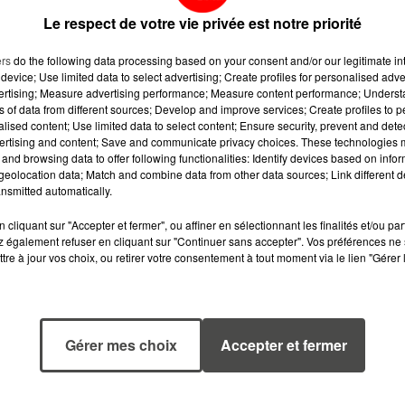
Le respect de votre vie privée est notre priorité
ers
do the following data processing based on your consent and/or our legitimate int
device; Use limited data to select advertising; Create profiles for personalised adver
vertising; Measure advertising performance; Measure content performance; Unders
ns of data from different sources; Develop and improve services; Create profiles to 
alised content; Use limited data to select content; Ensure security, prevent and detect
ertising and content; Save and communicate privacy choices. These technologies
and browsing data to offer following functionalities: Identify devices based on infor
eolocation data; Match and combine data from other data sources; Link different de
nsmitted automatically.
cliquant sur "Accepter et fermer", ou affiner en sélectionnant les finalités et/ou pa
 également refuser en cliquant sur "Continuer sans accepter". Vos préférences ne 
tre à jour vos choix, ou retirer votre consentement à tout moment via le lien "Gérer 
6 août 2026
5 août 2026
CANICULE :
MANGER
POURQUOI LES
SAINEMENT
BOUTEILLES D'EAU
COÛTE 25 % PL
Gérer mes choix
Accepter et fermer
DISPARAISSENT
CHER QU'IL Y A
DES RAYONS...
CINQ ANS,
ALERTE L’ONU