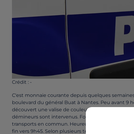
Crédit :
-
C'est monnaie courante depuis quelques semaines.
boulevard du général Buat à Nantes. Peu avant 9 heu
découvert une valise de couleur argentée à proximi
démineurs sont intervenus. Forcément la rue a été 
transports en commun. Heureusement, la valise ne p
fin vers 9h45. Selon plusieurs témoins sur place, la 