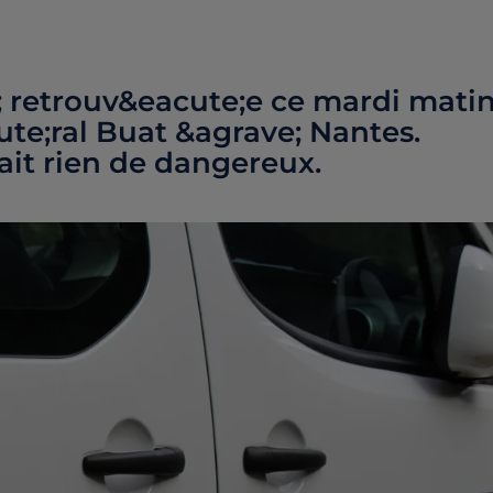
; retrouv&eacute;e ce mardi mati
te;ral Buat &agrave; Nantes.
it rien de dangereux.