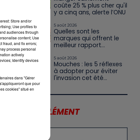
coûte 25 % plus cher qu'il
y a cinq ans, alerte l’ONU
erest: Store and/or
5 août 2026
tising; Use profiles to
Quelles sont les
tand audiences through
marques qui offrent le
personalise content; Use
 fraud, and fix errors;
meilleur rapport...
 may process personal
mation actively
5 août 2026
vices; Identify devices
Mouches : les 5 réflexes
à adopter pour éviter
l'invasion cet été...
rtenaires dans "Gérer
s'appliqueront que pour
les cookies" situé en
LE SUPPLÉMENT
US