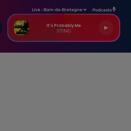
Live :
Bain-de-Bretagne
Podcasts
It's Probably Me
STING