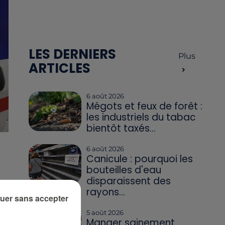
LES DERNIERS
Plus
ARTICLES
6 août 2026
Mégots et feux de forêt :
les industriels du tabac
bientôt taxés...
6 août 2026
Canicule : pourquoi les
bouteilles d'eau
disparaissent des
es
rayons...
uer sans accepter
5 août 2026
Manger sainement