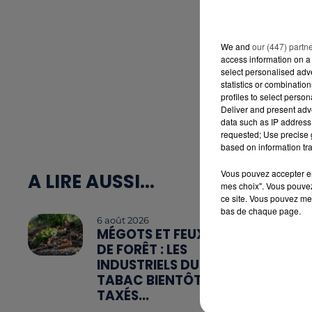
We and
our (447) partn
access information on a 
select personalised ad
statistics or combinatio
profiles to select person
Deliver and present adv
data such as IP address 
requested; Use precise g
based on information tra
Vous pouvez accepter en 
A LIRE AUSSI...
mes choix". Vous pouvez
ce site. Vous pouvez met
bas de chaque page.
6 août 2026
MÉGOTS ET FEUX
DE FORÊT : LES
INDUSTRIELS DU
TABAC BIENTÔT
TAXÉS...