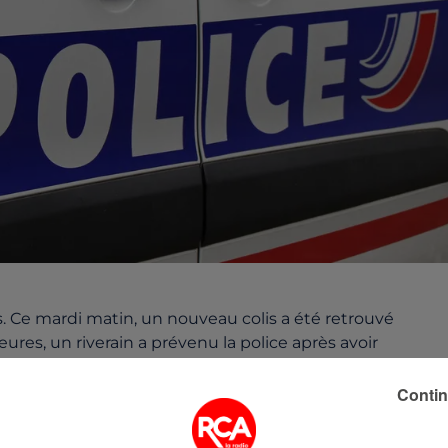
 Ce mardi matin, un nouveau colis a été retrouvé
res, un riverain a prévenu la police après avoir
té. Un périmètre de sécurité a donc été mis en place. L
fermée et il y a eu quelques perturbations dans les
Contin
résentait aucun danger. Le dispositif de sécurité a pris
valise était présente dans la rue depuis hier.