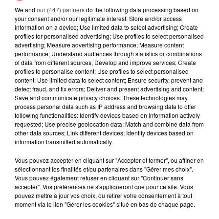
We and
our (447) partners
do the following data processing based on
5 août 2026
your consent and/or our legitimate interest: Store and/or access
MOUCHES : LES 5 RÉFLEXES À
information on a device; Use limited data to select advertising; Create
ADOPTER POUR ÉVITER
profiles for personalised advertising; Use profiles to select personalised
advertising; Measure advertising performance; Measure content
L'INVASION CET ÉTÉ...
performance; Understand audiences through statistics or combinations
of data from different sources; Develop and improve services; Create
4 août 2026
profiles to personalise content; Use profiles to select personalised
ÉCLIPSE SOLAIRE DU 12 AOÛT : LA
content; Use limited data to select content; Ensure security, prevent and
RUÉE VERS LES LUNETTES DE...
detect fraud, and fix errors; Deliver and present advertising and content;
Save and communicate privacy choices. These technologies may
process personal data such as IP address and browsing data to offer
following functionalities: Identify devices based on information actively
requested; Use precise geolocation data; Match and combine data from
other data sources; Link different devices; Identify devices based on
information transmitted automatically.
RETROUVEZ TOUTE L'ACTU DE LA RÉGION ET
Vous pouvez accepter en cliquant sur "Accepter et fermer", ou affiner en
RECEVEZ LES ALERTES INFOS DE LA RÉDACTION
sélectionnant les finalités et/ou partenaires dans "Gérer mes choix".
EN TÉLÉCHARGEANT L'APPLICATION MOBILE
Vous pouvez également refuser en cliquant sur "Continuer sans
accepter". Vos préférences ne s'appliqueront que pour ce site. Vous
RCA
pouvez mettre à jour vos choix, ou retirer votre consentement à tout
moment via le lien "Gérer les cookies" situé en bas de chaque page.