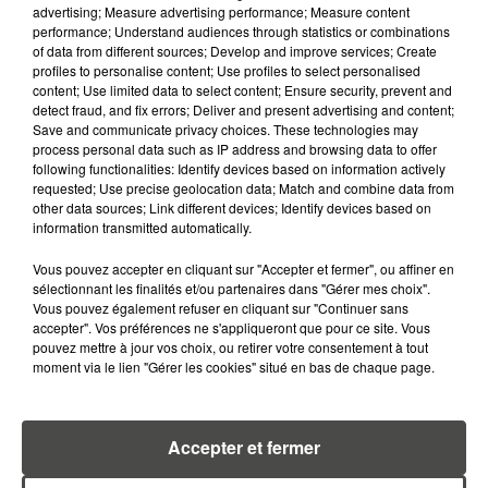
advertising; Measure advertising performance; Measure content
OFFRENT LE MEILLEUR RAPPORT...
performance; Understand audiences through statistics or combinations
of data from different sources; Develop and improve services; Create
profiles to personalise content; Use profiles to select personalised
content; Use limited data to select content; Ensure security, prevent and
detect fraud, and fix errors; Deliver and present advertising and content;
Save and communicate privacy choices. These technologies may
process personal data such as IP address and browsing data to offer
RETROUVEZ TOUTE L'ACTU DE LA RÉGION ET
following functionalities: Identify devices based on information actively
requested; Use precise geolocation data; Match and combine data from
RECEVEZ LES ALERTES INFOS DE LA RÉDACTION
other data sources; Link different devices; Identify devices based on
EN TÉLÉCHARGEANT L'APPLICATION MOBILE
information transmitted automatically.
RCA
Vous pouvez accepter en cliquant sur "Accepter et fermer", ou affiner en
sélectionnant les finalités et/ou partenaires dans "Gérer mes choix".
Vous pouvez également refuser en cliquant sur "Continuer sans
accepter". Vos préférences ne s'appliqueront que pour ce site. Vous
pouvez mettre à jour vos choix, ou retirer votre consentement à tout
LA RÉDACTION
Voir toute l'équipe RCA
moment via le lien "Gérer les cookies" situé en bas de chaque page.
RCA
DIMITRI COUTAND
Accepter et fermer
Journaliste