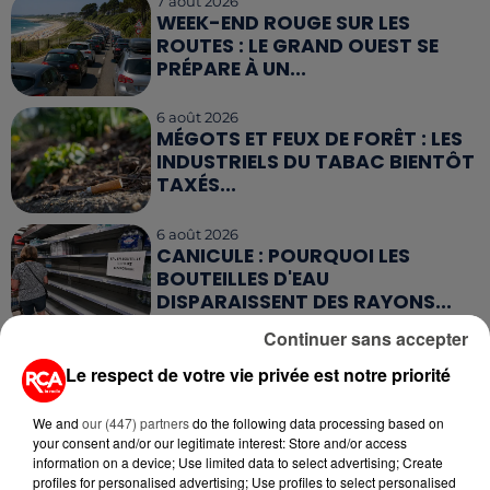
7 août 2026
WEEK-END ROUGE SUR LES
ROUTES : LE GRAND OUEST SE
PRÉPARE À UN...
6 août 2026
MÉGOTS ET FEUX DE FORÊT : LES
INDUSTRIELS DU TABAC BIENTÔT
TAXÉS...
6 août 2026
CANICULE : POURQUOI LES
BOUTEILLES D'EAU
DISPARAISSENT DES RAYONS...
Continuer sans accepter
5 août 2026
MANGER SAINEMENT COÛTE 25 %
Le respect de votre vie privée est notre priorité
PLUS CHER QU'IL Y A CINQ ANS,
ALERTE L’ONU
We and
our (447) partners
do the following data processing based on
your consent and/or our legitimate interest: Store and/or access
information on a device; Use limited data to select advertising; Create
5 août 2026
profiles for personalised advertising; Use profiles to select personalised
QUELLES SONT LES MARQUES QUI