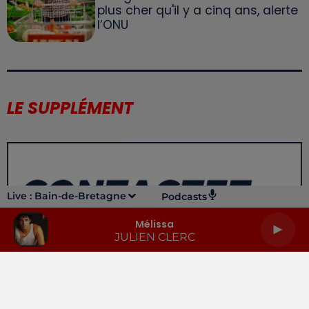
plus cher qu'il y a cinq ans, alerte
l’ONU
LE SUPPLÉMENT
Live :
Bain-de-Bretagne
Podcasts
Mélissa
JULIEN CLERC