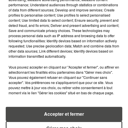
performance; Understand audiences through statistics or combinations
of data from different sources; Develop and improve services; Create
profiles to personalise content; Use profiles to select personalised
content; Use limited data to select content; Ensure security, prevent and
detect fraud, and fix errors; Deliver and present advertising and content;
Save and communicate privacy choices. These technologies may
process personal data such as IP address and browsing data to offer
following functionalities: Identify devices based on information actively
MARGOT DOUÉTIL
requested; Use precise geolocation data; Match and combine data from
other data sources; Link different devices; Identify devices based on
Journaliste
information transmitted automatically.
Vous pouvez accepter en cliquant sur "Accepter et fermer", ou affiner en
sélectionnant les finalités et/ou partenaires dans "Gérer mes choix".
Vous pouvez également refuser en cliquant sur "Continuer sans
accepter". Vos préférences ne s'appliqueront que pour ce site. Vous
pouvez mettre à jour vos choix, ou retirer votre consentement à tout
moment via le lien "Gérer les cookies" situé en bas de chaque page.
TITOUAN GUIBERT
Accepter et fermer
Journaliste