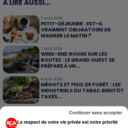
A LIRE AUSSI...
7 août 2026
PETIT-DÉJEUNER : EST-IL
VRAIMENT OBLIGATOIRE DE
MANGER LE MATIN ?
7 août 2026
WEEK-END ROUGE SUR LES
ROUTES : LE GRAND OUEST SE
PRÉPARE À UN...
6 août 2026
MÉGOTS ET FEUX DE FORÊT : LES
INDUSTRIELS DU TABAC BIENTÔT
TAXÉS...
6 août 2026
Continuer sans accepter
CANICULE : POURQUOI LES
BOUTEILLES D'EAU
Le respect de votre vie privée est notre priorité
DISPARAISSENT DES RAYONS...