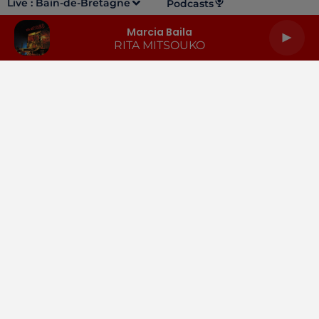
Live :
Bain-de-Bretagne
Podcasts
Marcia Baila
RITA MITSOUKO
LA RADIO
INFOS
PODCASTS
RENDEZ-VOUS
PUBLICITÉ
Gestion des cookies
Mentions légales
Espace presse
Téléchargez l'appli