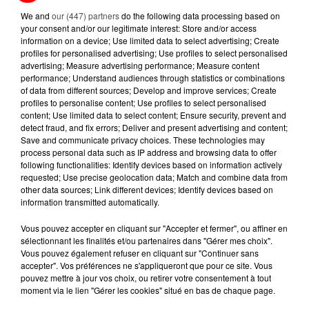
We and
our (447) partners
do the following data processing based on
your consent and/or our legitimate interest: Store and/or access
5 août 2026
MANGER SAINEMENT COÛTE 25 %
information on a device; Use limited data to select advertising; Create
profiles for personalised advertising; Use profiles to select personalised
PLUS CHER QU'IL Y A CINQ ANS,
advertising; Measure advertising performance; Measure content
ALERTE L’ONU
performance; Understand audiences through statistics or combinations
of data from different sources; Develop and improve services; Create
5 août 2026
profiles to personalise content; Use profiles to select personalised
QUELLES SONT LES MARQUES QUI
content; Use limited data to select content; Ensure security, prevent and
OFFRENT LE MEILLEUR RAPPORT...
detect fraud, and fix errors; Deliver and present advertising and content;
Save and communicate privacy choices. These technologies may
process personal data such as IP address and browsing data to offer
following functionalities: Identify devices based on information actively
requested; Use precise geolocation data; Match and combine data from
other data sources; Link different devices; Identify devices based on
information transmitted automatically.
RETROUVEZ TOUTE L'ACTU DE LA RÉGION ET
Vous pouvez accepter en cliquant sur "Accepter et fermer", ou affiner en
RECEVEZ LES ALERTES INFOS DE LA RÉDACTION
sélectionnant les finalités et/ou partenaires dans "Gérer mes choix".
Vous pouvez également refuser en cliquant sur "Continuer sans
EN TÉLÉCHARGEANT L'APPLICATION MOBILE
accepter". Vos préférences ne s'appliqueront que pour ce site. Vous
RCA
pouvez mettre à jour vos choix, ou retirer votre consentement à tout
moment via le lien "Gérer les cookies" situé en bas de chaque page.