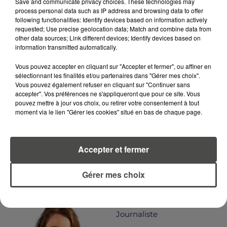
Save and communicate privacy choices. These technologies may
process personal data such as IP address and browsing data to offer
following functionalities: Identify devices based on information actively
requested; Use precise geolocation data; Match and combine data from
other data sources; Link different devices; Identify devices based on
LA RÉDACTION
information transmitted automatically.
Voir toute l'équipe RCA
RCA
Vous pouvez accepter en cliquant sur "Accepter et fermer", ou affiner en
sélectionnant les finalités et/ou partenaires dans "Gérer mes choix".
Vous pouvez également refuser en cliquant sur "Continuer sans
DIMITRI COUTAND
accepter". Vos préférences ne s'appliqueront que pour ce site. Vous
Journaliste
pouvez mettre à jour vos choix, ou retirer votre consentement à tout
moment via le lien "Gérer les cookies" situé en bas de chaque page.
Accepter et fermer
Gérer mes choix
MARGOT DOUÉTIL
Journaliste