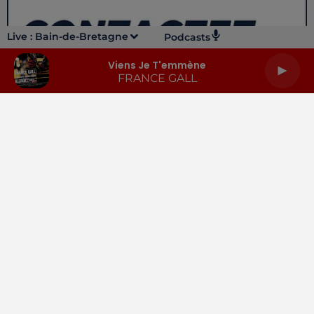
Live :
Bain-de-Bretagne
Podcasts
Viens Je T'emmène
FRANCE GALL
LA RADIO
INFOS
PODCASTS
RENDEZ-VOUS
PUBLICITÉ