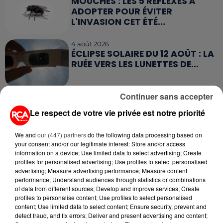
MOUCHES : LES 5 RÉFLEXES À
ADOPTER POUR ÉVITER
L'INVASION CET ÉTÉ...
4 août 2026
ÉCLIPSE SOLAIRE DU 12 AOÛT : LA
RUÉE VERS LES LUNETTES DE...
Continuer sans accepter
4 août 2026
CAMPING-CAR : CE QUE VOUS
Le respect de votre vie privée est notre priorité
AVEZ LE DROIT DE FAIRE... ET LES
ERREURS...
We and
our (447) partners
do the following data processing based on
your consent and/or our legitimate interest: Store and/or access
information on a device; Use limited data to select advertising; Create
profiles for personalised advertising; Use profiles to select personalised
advertising; Measure advertising performance; Measure content
performance; Understand audiences through statistics or combinations
RETROUVEZ TOUTE L'ACTU DE LA RÉGION ET
of data from different sources; Develop and improve services; Create
RECEVEZ LES ALERTES INFOS DE LA RÉDACTION
profiles to personalise content; Use profiles to select personalised
EN TÉLÉCHARGEANT L'APPLICATION MOBILE
content; Use limited data to select content; Ensure security, prevent and
detect fraud, and fix errors; Deliver and present advertising and content;
RCA