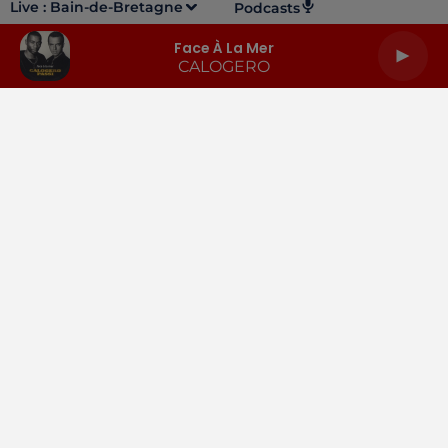
Live :
Bain-de-Bretagne
Podcasts
Face À La Mer
CALOGERO
LA RADIO
INFOS
PODCASTS
RENDEZ-VOUS
PUBLICITÉ
Gestion des cookies
Mentions légales