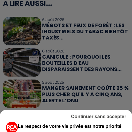
A LIRE AUSSI...
6 août 2026
MÉGOTS ET FEUX DE FORÊT : LES
INDUSTRIELS DU TABAC BIENTÔT
TAXÉS...
6 août 2026
CANICULE : POURQUOI LES
BOUTEILLES D'EAU
DISPARAISSENT DES RAYONS...
5 août 2026
MANGER SAINEMENT COÛTE 25 %
PLUS CHER QU'IL Y A CINQ ANS,
ALERTE L’ONU
5 août 2026
Continuer sans accepter
QUELLES SONT LES MARQUES QUI
OFFRENT LE MEILLEUR RAPPORT...
Le respect de votre vie privée est notre priorité