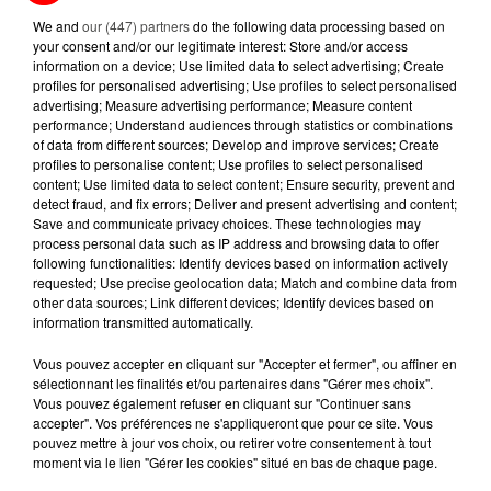
We and
our (447) partners
do the following data processing based on
your consent and/or our legitimate interest: Store and/or access
5 août 2026
information on a device; Use limited data to select advertising; Create
MOUCHES : LES 5 RÉFLEXES À
profiles for personalised advertising; Use profiles to select personalised
ADOPTER POUR ÉVITER
advertising; Measure advertising performance; Measure content
L'INVASION CET ÉTÉ...
performance; Understand audiences through statistics or combinations
of data from different sources; Develop and improve services; Create
profiles to personalise content; Use profiles to select personalised
4 août 2026
ÉCLIPSE SOLAIRE DU 12 AOÛT : LA
content; Use limited data to select content; Ensure security, prevent and
detect fraud, and fix errors; Deliver and present advertising and content;
RUÉE VERS LES LUNETTES DE...
Save and communicate privacy choices. These technologies may
process personal data such as IP address and browsing data to offer
following functionalities: Identify devices based on information actively
requested; Use precise geolocation data; Match and combine data from
other data sources; Link different devices; Identify devices based on
information transmitted automatically.
RETROUVEZ TOUTE L'ACTU DE LA RÉGION ET
Vous pouvez accepter en cliquant sur "Accepter et fermer", ou affiner en
RECEVEZ LES ALERTES INFOS DE LA RÉDACTION
sélectionnant les finalités et/ou partenaires dans "Gérer mes choix".
Vous pouvez également refuser en cliquant sur "Continuer sans
EN TÉLÉCHARGEANT L'APPLICATION MOBILE
accepter". Vos préférences ne s'appliqueront que pour ce site. Vous
RCA
pouvez mettre à jour vos choix, ou retirer votre consentement à tout
moment via le lien "Gérer les cookies" situé en bas de chaque page.