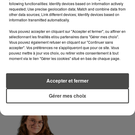
following functionalities: Identify devices based on information actively
requested; Use precise geolocation data; Match and combine data from
LA RÉDACTION
Voir toute l'équipe RCA
other data sources; Link different devices; Identify devices based on
RCA
information transmitted automatically.
Vous pouvez accepter en cliquant sur "Accepter et fermer", ou affiner en
DIMITRI COUTAND
sélectionnant les finalités et/ou partenaires dans "Gérer mes choix".
Vous pouvez également refuser en cliquant sur "Continuer sans
Journaliste
accepter". Vos préférences ne s'appliqueront que pour ce site. Vous
pouvez mettre à jour vos choix, ou retirer votre consentement à tout
moment via le lien "Gérer les cookies" situé en bas de chaque page.
Accepter et fermer
Gérer mes choix
MARGOT DOUÉTIL
Journaliste