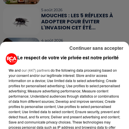
5 août 2026
MOUCHES : LES 5 RÉFLEXES À
ADOPTER POUR ÉVITER
L'INVASION CET ÉTÉ...
4 août 2026
ÉCLIPSE SOLAIRE DU 12 AOÛT : LA
Continuer sans accepter
RUÉE VERS LES LUNETTES DE...
Le respect de votre vie privée est notre priorité
We and
our (447) partners
do the following data processing based on
your consent and/or our legitimate interest: Store and/or access
information on a device; Use limited data to select advertising; Create
profiles for personalised advertising; Use profiles to select personalised
advertising; Measure advertising performance; Measure content
RETROUVEZ TOUTE L'ACTU DE LA RÉGION ET
performance; Understand audiences through statistics or combinations
RECEVEZ LES ALERTES INFOS DE LA RÉDACTION
of data from different sources; Develop and improve services; Create
EN TÉLÉCHARGEANT L'APPLICATION MOBILE
profiles to personalise content; Use profiles to select personalised
RCA
content; Use limited data to select content; Ensure security, prevent and
detect fraud, and fix errors; Deliver and present advertising and content;
Save and communicate privacy choices. These technologies may
process personal data such as IP address and browsing data to offer