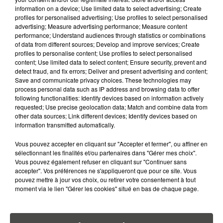
ALERTE L’ONU
information on a device; Use limited data to select advertising; Create
profiles for personalised advertising; Use profiles to select personalised
advertising; Measure advertising performance; Measure content
5 août 2026
performance; Understand audiences through statistics or combinations
QUELLES SONT LES MARQUES QUI
of data from different sources; Develop and improve services; Create
OFFRENT LE MEILLEUR RAPPORT...
profiles to personalise content; Use profiles to select personalised
content; Use limited data to select content; Ensure security, prevent and
detect fraud, and fix errors; Deliver and present advertising and content;
Save and communicate privacy choices. These technologies may
process personal data such as IP address and browsing data to offer
following functionalities: Identify devices based on information actively
requested; Use precise geolocation data; Match and combine data from
other data sources; Link different devices; Identify devices based on
RETROUVEZ TOUTE L'ACTU DE LA RÉGION ET
information transmitted automatically.
RECEVEZ LES ALERTES INFOS DE LA RÉDACTION
EN TÉLÉCHARGEANT L'APPLICATION MOBILE
Vous pouvez accepter en cliquant sur "Accepter et fermer", ou affiner en
RCA
sélectionnant les finalités et/ou partenaires dans "Gérer mes choix".
Vous pouvez également refuser en cliquant sur "Continuer sans
accepter". Vos préférences ne s'appliqueront que pour ce site. Vous
pouvez mettre à jour vos choix, ou retirer votre consentement à tout
moment via le lien "Gérer les cookies" situé en bas de chaque page.
LA RÉDACTION
Voir toute l'équipe RCA
RCA