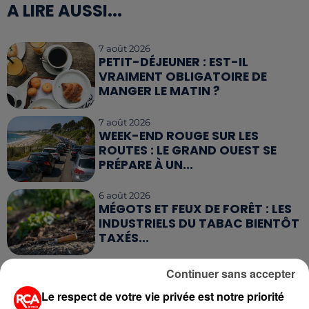
A LIRE AUSSI...
7 août 2026
PETIT-DÉJEUNER : EST-IL
VRAIMENT OBLIGATOIRE DE
MANGER LE MATIN ?
7 août 2026
WEEK-END ROUGE SUR LES
ROUTES : LE GRAND OUEST SE
PRÉPARE À UN...
6 août 2026
MÉGOTS ET FEUX DE FORÊT : LES
INDUSTRIELS DU TABAC BIENTÔT
TAXÉS...
6 août 2026
Continuer sans accepter
CANICULE : POURQUOI LES
Le respect de votre vie privée est notre priorité
BOUTEILLES D'EAU