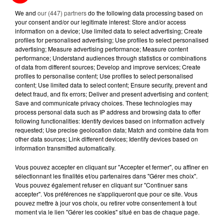
DISPARAISSENT DES RAYONS...
We and
our (447) partners
do the following data processing based on
your consent and/or our legitimate interest: Store and/or access
5 août 2026
information on a device; Use limited data to select advertising; Create
MANGER SAINEMENT COÛTE 25 %
profiles for personalised advertising; Use profiles to select personalised
PLUS CHER QU'IL Y A CINQ ANS,
advertising; Measure advertising performance; Measure content
ALERTE L’ONU
performance; Understand audiences through statistics or combinations
of data from different sources; Develop and improve services; Create
profiles to personalise content; Use profiles to select personalised
5 août 2026
content; Use limited data to select content; Ensure security, prevent and
QUELLES SONT LES MARQUES QUI
detect fraud, and fix errors; Deliver and present advertising and content;
OFFRENT LE MEILLEUR RAPPORT...
Save and communicate privacy choices. These technologies may
process personal data such as IP address and browsing data to offer
following functionalities: Identify devices based on information actively
requested; Use precise geolocation data; Match and combine data from
other data sources; Link different devices; Identify devices based on
information transmitted automatically.
RETROUVEZ TOUTE L'ACTU DE LA RÉGION ET
Vous pouvez accepter en cliquant sur "Accepter et fermer", ou affiner en
RECEVEZ LES ALERTES INFOS DE LA RÉDACTION
sélectionnant les finalités et/ou partenaires dans "Gérer mes choix".
Vous pouvez également refuser en cliquant sur "Continuer sans
EN TÉLÉCHARGEANT L'APPLICATION MOBILE
accepter". Vos préférences ne s'appliqueront que pour ce site. Vous
RCA
pouvez mettre à jour vos choix, ou retirer votre consentement à tout
moment via le lien "Gérer les cookies" situé en bas de chaque page.