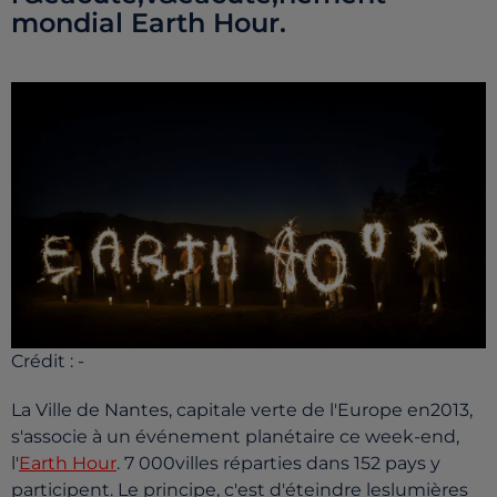
mondial Earth Hour.
Crédit :
-
La Ville de Nantes, capitale verte de l'Europe en2013,
s'associe à un événement planétaire ce week-end,
l'
Earth Hour
. 7 000villes réparties dans 152 pays y
participent. Le principe, c'est d'éteindre leslumières