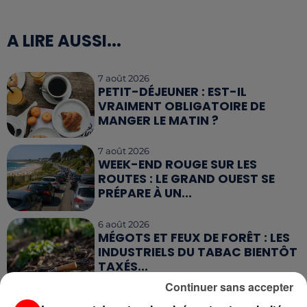
A LIRE AUSSI...
7 août 2026
PETIT-DÉJEUNER : EST-IL
VRAIMENT OBLIGATOIRE DE
MANGER LE MATIN ?
7 août 2026
WEEK-END ROUGE SUR LES
ROUTES : LE GRAND OUEST SE
PRÉPARE À UN...
6 août 2026
MÉGOTS ET FEUX DE FORÊT : LES
INDUSTRIELS DU TABAC BIENTÔT
TAXÉS...
Continuer sans accepter
6 août 2026