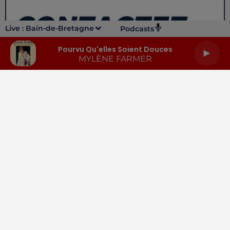
Live :
Bain-de-Bretagne
Podcasts
Pourvu Qu'elles Soient Douces
MYLÈNE FARMER
LA RADIO
INFOS
PODCASTS
RENDEZ-VOUS
PUBLICITÉ