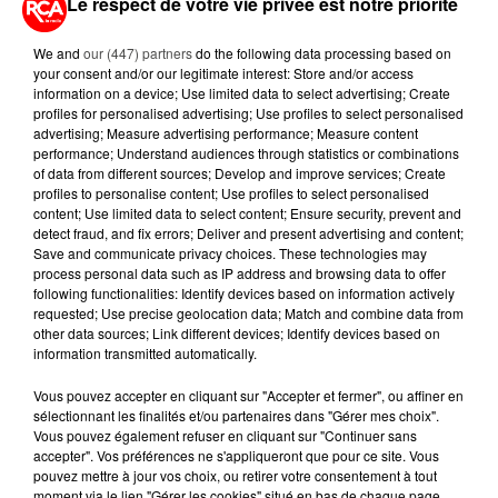
Le respect de votre vie privée est notre priorité
CANICULE : POURQUOI LES
BOUTEILLES D'EAU
DISPARAISSENT DES RAYONS...
We and
our (447) partners
do the following data processing based on
your consent and/or our legitimate interest: Store and/or access
information on a device; Use limited data to select advertising; Create
5 août 2026
profiles for personalised advertising; Use profiles to select personalised
MANGER SAINEMENT COÛTE 25 %
advertising; Measure advertising performance; Measure content
PLUS CHER QU'IL Y A CINQ ANS,
performance; Understand audiences through statistics or combinations
ALERTE L’ONU
of data from different sources; Develop and improve services; Create
profiles to personalise content; Use profiles to select personalised
content; Use limited data to select content; Ensure security, prevent and
5 août 2026
detect fraud, and fix errors; Deliver and present advertising and content;
QUELLES SONT LES MARQUES QUI
Save and communicate privacy choices. These technologies may
OFFRENT LE MEILLEUR RAPPORT...
process personal data such as IP address and browsing data to offer
following functionalities: Identify devices based on information actively
requested; Use precise geolocation data; Match and combine data from
other data sources; Link different devices; Identify devices based on
information transmitted automatically.
Vous pouvez accepter en cliquant sur "Accepter et fermer", ou affiner en
RETROUVEZ TOUTE L'ACTU DE LA RÉGION ET
sélectionnant les finalités et/ou partenaires dans "Gérer mes choix".
Vous pouvez également refuser en cliquant sur "Continuer sans
RECEVEZ LES ALERTES INFOS DE LA RÉDACTION
accepter". Vos préférences ne s'appliqueront que pour ce site. Vous
EN TÉLÉCHARGEANT L'APPLICATION MOBILE
pouvez mettre à jour vos choix, ou retirer votre consentement à tout
RCA
moment via le lien "Gérer les cookies" situé en bas de chaque page.