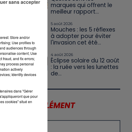
uer sans accepter
marques qui offrent le
meilleur rapport...
5 août 2026
Mouches : les 5 réflexes
à adopter pour éviter
erest: Store and/or
l'invasion cet été...
tising; Use profiles to
tand audiences through
personalise content; Use
4 août 2026
 fraud, and fix errors;
Éclipse solaire du 12 août
 may process personal
: la ruée vers les lunettes
mation actively
de...
vices; Identify devices
rtenaires dans "Gérer
s'appliqueront que pour
les cookies" situé en
LE SUPPLÉMENT