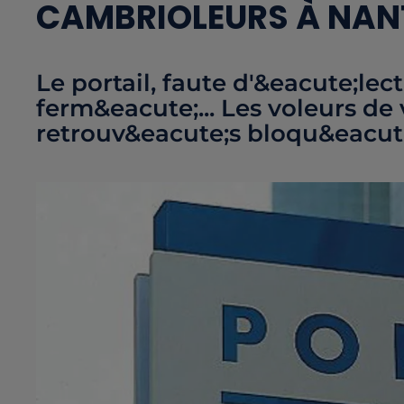
CAMBRIOLEURS À NANT
Le portail, faute d'&eacute;lect
ferm&eacute;... Les voleurs de
retrouv&eacute;s bloqu&eacute