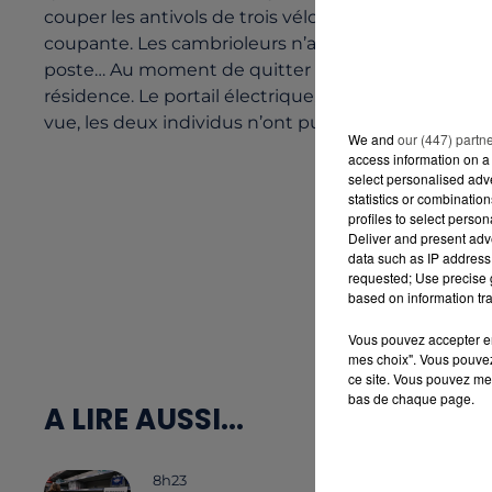
couper les antivols de trois vélos, des antivols retr
coupante. Les cambrioleurs n’avaient pas imaginé q
poste… Au moment de quitter les lieux, les deux h
résidence. Le portail électrique, haut de 2m50, ne p
vue, les deux individus n’ont pu que reconnaitre les 
We and
our (447) partn
access information on a 
select personalised ad
statistics or combinatio
profiles to select person
Deliver and present adv
data such as IP address 
requested; Use precise g
based on information tra
Vous pouvez accepter en 
mes choix". Vous pouvez
ce site. Vous pouvez met
bas de chaque page.
A LIRE AUSSI...
8h23