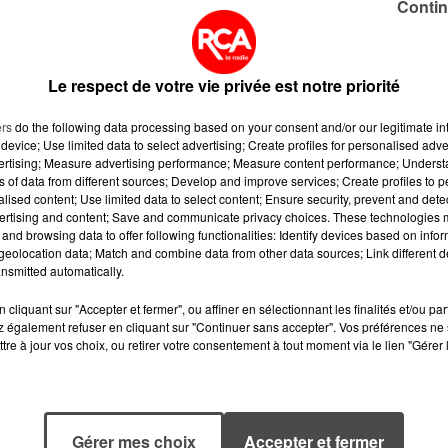
Contin
ouvés ensuite dans leur sac à dos, ainsi qu’une pince
u’une panne géante d’électricité allait les conduire au
ommes se sont en effet retrouvés enfermés dans la
Le respect de votre vie privée est notre priorité
ouvait plus s’ouvrir, faute de courant… Placés en garde à
faits.
ers
do the following data processing based on your consent and/or our legitimate int
device; Use limited data to select advertising; Create profiles for personalised adver
vertising; Measure advertising performance; Measure content performance; Unders
ns of data from different sources; Develop and improve services; Create profiles to 
alised content; Use limited data to select content; Ensure security, prevent and detect
ertising and content; Save and communicate privacy choices. These technologies
and browsing data to offer following functionalities: Identify devices based on infor
eolocation data; Match and combine data from other data sources; Link different de
nsmitted automatically.
cliquant sur "Accepter et fermer", ou affiner en sélectionnant les finalités et/ou pa
 également refuser en cliquant sur "Continuer sans accepter". Vos préférences ne 
tre à jour vos choix, ou retirer votre consentement à tout moment via le lien "Gérer 
5 août 2026
5 août 2026
Gérer mes choix
Accepter et fermer