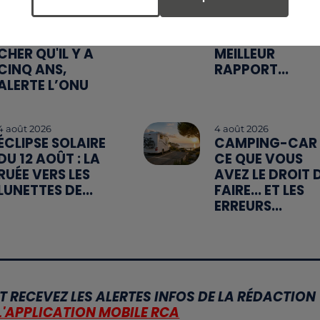
MANGER
QUELLES SONT
SAINEMENT
LES MARQUES Q
COÛTE 25 % PLUS
OFFRENT LE
CHER QU'IL Y A
MEILLEUR
CINQ ANS,
RAPPORT...
ALERTE L’ONU
4 août 2026
4 août 2026
ÉCLIPSE SOLAIRE
CAMPING-CAR 
DU 12 AOÛT : LA
CE QUE VOUS
RUÉE VERS LES
AVEZ LE DROIT 
LUNETTES DE...
FAIRE... ET LES
ERREURS...
T RECEVEZ LES ALERTES INFOS DE LA RÉDACTION
L'APPLICATION MOBILE RCA