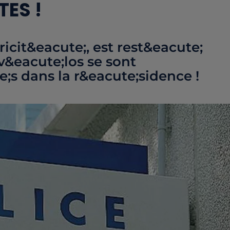
ES !
ricit&eacute;, est rest&eacute;
 v&eacute;los se sont
;s dans la r&eacute;sidence !