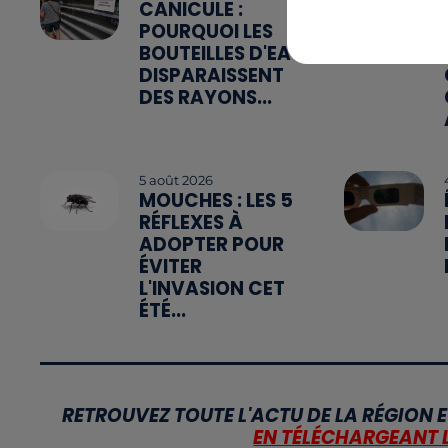
CANICULE :
POURQUOI LES
BOUTEILLES D'EAU
DISPARAISSENT
DES RAYONS...
5 août 2026
MOUCHES : LES 5
RÉFLEXES À
ADOPTER POUR
ÉVITER
L'INVASION CET
ÉTÉ...
RETROUVEZ TOUTE L'ACTU DE LA RÉGION E
EN TÉLÉCHARGEANT 