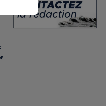
UI
:
DE