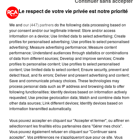
Continuer sans accepter
DISPARAISSENT DES RAYONS...
Le respect de votre vie privée est notre priorité
5 août 2026
MANGER SAINEMENT COÛTE 25 %
We and
our (447) partners
do the following data processing based on
PLUS CHER QU'IL Y A CINQ ANS,
your consent and/or our legitimate interest: Store and/or access
ALERTE L’ONU
information on a device; Use limited data to select advertising; Create
profiles for personalised advertising; Use profiles to select personalised
advertising; Measure advertising performance; Measure content
5 août 2026
performance; Understand audiences through statistics or combinations
QUELLES SONT LES MARQUES QUI
of data from different sources; Develop and improve services; Create
OFFRENT LE MEILLEUR RAPPORT...
profiles to personalise content; Use profiles to select personalised
content; Use limited data to select content; Ensure security, prevent and
detect fraud, and fix errors; Deliver and present advertising and content;
Save and communicate privacy choices. These technologies may
5 août 2026
process personal data such as IP address and browsing data to offer
MOUCHES : LES 5 RÉFLEXES À
following functionalities: Identify devices based on information actively
ADOPTER POUR ÉVITER
requested; Use precise geolocation data; Match and combine data from
L'INVASION CET ÉTÉ...
other data sources; Link different devices; Identify devices based on
information transmitted automatically.
Vous pouvez accepter en cliquant sur "Accepter et fermer", ou affiner en
sélectionnant les finalités et/ou partenaires dans "Gérer mes choix".
Vous pouvez également refuser en cliquant sur "Continuer sans
RETROUVEZ TOUTE L'ACTU DE LA RÉGION ET
accepter". Vos préférences ne s'appliqueront que pour ce site. Vous