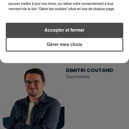
RECEVEZ LES ALERTES INFOS DE LA RÉDACTION
pouvez mettre à jour vos choix, ou retirer votre consentement à tout
moment via le lien "Gérer les cookies" situé en bas de chaque page.
EN TÉLÉCHARGEANT L'APPLICATION MOBILE
RCA
Accepter et fermer
Gérer mes choix
LA RÉDACTION
Voir toute l'équipe RCA
RCA
DIMITRI COUTAND
Journaliste