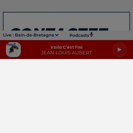
Live :
Bain-de-Bretagne
Podcasts
Voila C'est Fini
JEAN-LOUIS AUBERT
LA RADIO
INFOS
PODCASTS
RENDEZ-VOUS
PUBLICITÉ