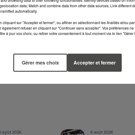
and browsing data to offer following functionalities: Identify devices based on infor
its et anonymes dans la galeriecommerciale d'AUCHAN le
eolocation data; Match and combine data from other data sources; Link different de
ée par la FNAIR et en partenariat avec l'hôpital de Saint
nsmitted automatically.
s et étudiants infirmiersafin de vous informer et de vou
cliquant sur "Accepter et fermer", ou affiner en sélectionnant les finalités et/ou pa
 également refuser en cliquant sur "Continuer sans accepter". Vos préférences ne 
tre à jour vos choix, ou retirer votre consentement à tout moment via le lien "Gérer 
Gérer mes choix
Accepter et fermer
6 août 2026
6 août 2026