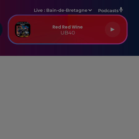
Live :
Bain-de-Bretagne
Podcasts
Red Red Wine
UB40