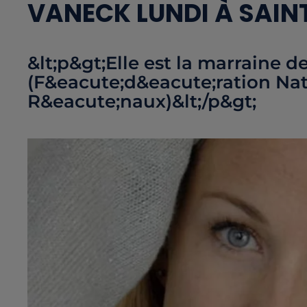
VANECK LUNDI À SAIN
&lt;p&gt;Elle est la marraine d
(F&eacute;d&eacute;ration Nati
R&eacute;naux)&lt;/p&gt;