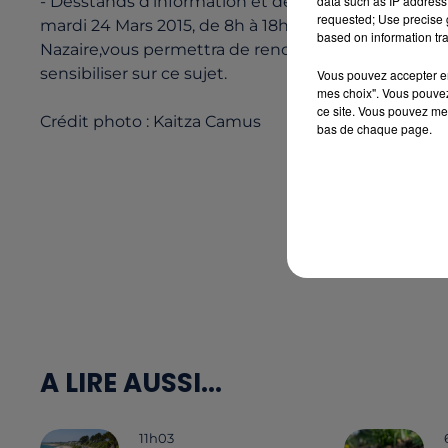
data such as IP address 
- Desstands d'information et de dépistages gratu
requested; Use precise g
mardi 24 Mars 2015, de 8h à 18h. Cette actionorganis
based on information tra
Nazaire,vous permettra de rencontrer des infirmière
sensibiliser sur ce sujet.
Vous pouvez accepter en 
mes choix". Vous pouvez
ce site. Vous pouvez met
Crédit photo : Kaitza Camus
bas de chaque page.
A LIRE AUSSI...
11h03