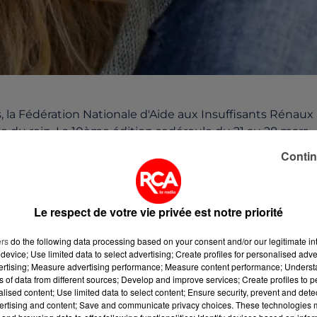
, la Fédération Nationale d'Aide aux Insuffisants Rénaux
 du rein. La 10ème édition sedéroule du 21 au 28 mars.
biliser le grand public au problème des maladies rénales
Contin
s quelques années, le Centrehospitalier participe à cet
Le respect de votre vie privée est notre priorité
bilisation sont mises enplace par le Centre hospitalier :
ers
do the following data processing based on your consent and/or our legitimate int
istage sera tenu par l'associationFNAIR dans le hall, de 
device; Use limited data to select advertising; Create profiles for personalised adver
vertising; Measure advertising performance; Measure content performance; Unders
ars à partir de 10h30 de l'actrice Aurélie Vaneck,Ninon
ns of data from different sources; Develop and improve services; Create profiles to 
R.
alised content; Use limited data to select content; Ensure security, prevent and detect
ertising and content; Save and communicate privacy choices. These technologies