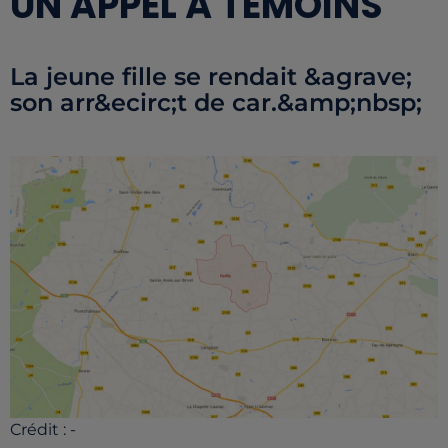
UN APPEL À TÉMOINS
La jeune fille se rendait &agrave;
son arr&ecirc;t de car.&amp;nbsp;
Crédit :
-