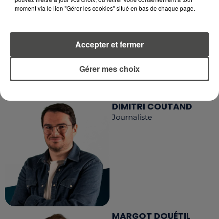
EN TÉLÉCHARGEANT L'APPLICATION MOBILE
moment via le lien "Gérer les cookies" situé en bas de chaque page.
RCA
Accepter et fermer
LA RÉDACTION
Gérer mes choix
Voir toute l'équipe RCA
RCA
DIMITRI COUTAND
Journaliste
MARGOT DOUÉTIL