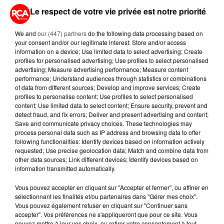
Le respect de votre vie privée est notre priorité
7 août 2026
PETIT-DÉJEUNER : EST-IL
VRAIMENT OBLIGATOIRE DE
We and
our (447) partners
do the following data processing based on
MANGER LE MATIN ?
your consent and/or our legitimate interest: Store and/or access
information on a device; Use limited data to select advertising; Create
profiles for personalised advertising; Use profiles to select personalised
7 août 2026
advertising; Measure advertising performance; Measure content
WEEK-END ROUGE SUR LES
performance; Understand audiences through statistics or combinations
ROUTES : LE GRAND OUEST SE
of data from different sources; Develop and improve services; Create
PRÉPARE À UN...
profiles to personalise content; Use profiles to select personalised
content; Use limited data to select content; Ensure security, prevent and
detect fraud, and fix errors; Deliver and present advertising and content;
6 août 2026
Save and communicate privacy choices. These technologies may
MÉGOTS ET FEUX DE FORÊT : LES
process personal data such as IP address and browsing data to offer
INDUSTRIELS DU TABAC BIENTÔT
following functionalities: Identify devices based on information actively
TAXÉS...
requested; Use precise geolocation data; Match and combine data from
other data sources; Link different devices; Identify devices based on
information transmitted automatically.
Vous pouvez accepter en cliquant sur "Accepter et fermer", ou affiner en
sélectionnant les finalités et/ou partenaires dans "Gérer mes choix".
Vous pouvez également refuser en cliquant sur "Continuer sans
RETROUVEZ TOUTE L'ACTU DE LA RÉGION ET
accepter". Vos préférences ne s'appliqueront que pour ce site. Vous
RECEVEZ LES ALERTES INFOS DE LA RÉDACTION
pouvez mettre à jour vos choix, ou retirer votre consentement à tout