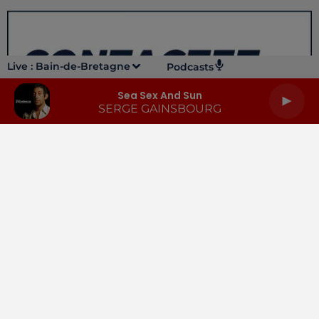
Live :
Bain-de-Bretagne
Podcasts
Sea Sex And Sun
SERGE GAINSBOURG
LA RADIO
INFOS
PODCASTS
RENDEZ-VOUS
PUBLICITÉ