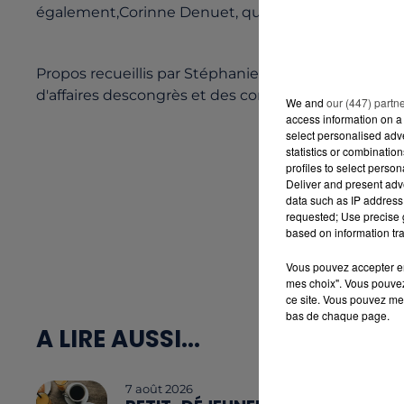
également,Corinne Denuet, qui veut avant tout déve
Propos recueillis par Stéphanie Leborgne.Atlantia 
d'affaires descongrès et des conventions d'entrepri
We and
our (447) partn
access information on a 
select personalised ad
statistics or combinatio
profiles to select person
Deliver and present adv
data such as IP address 
requested; Use precise g
based on information tra
Vous pouvez accepter en 
mes choix". Vous pouvez
ce site. Vous pouvez met
bas de chaque page.
A LIRE AUSSI...
7 août 2026