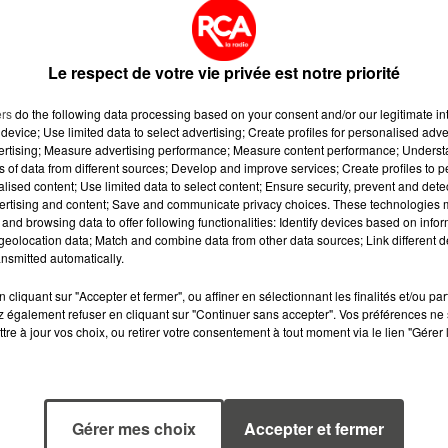
lopper l'offre de congrès àl'international.
Le respect de votre vie privée est notre priorité
mise sur une progression de 50% en deux ans du chiffre
ses.
ers
do the following data processing based on your consent and/or our legitimate int
device; Use limited data to select advertising; Create profiles for personalised adver
vertising; Measure advertising performance; Measure content performance; Unders
ns of data from different sources; Develop and improve services; Create profiles to 
alised content; Use limited data to select content; Ensure security, prevent and detect
ertising and content; Save and communicate privacy choices. These technologies
and browsing data to offer following functionalities: Identify devices based on infor
eolocation data; Match and combine data from other data sources; Link different de
nsmitted automatically.
cliquant sur "Accepter et fermer", ou affiner en sélectionnant les finalités et/ou pa
 également refuser en cliquant sur "Continuer sans accepter". Vos préférences ne 
tre à jour vos choix, ou retirer votre consentement à tout moment via le lien "Gérer 
Gérer mes choix
Accepter et fermer
7 août 2026
6 août 2026