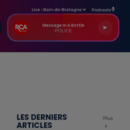
Live :
Bain-de-Bretagne
Podcasts
Message In A Bottle
POLICE
LES DERNIERS
Plus
ARTICLES