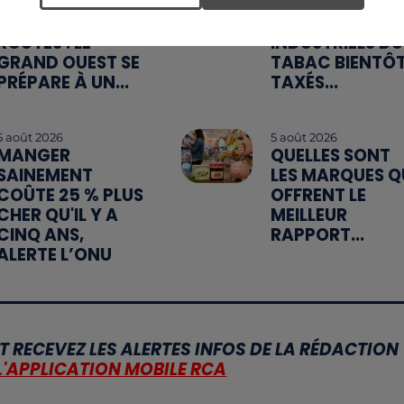
WEEK-END
MÉGOTS ET FEU
ROUGE SUR LES
DE FORÊT : LES
ROUTES : LE
INDUSTRIELS DU
GRAND OUEST SE
TABAC BIENTÔ
PRÉPARE À UN...
TAXÉS...
5 août 2026
5 août 2026
MANGER
QUELLES SONT
SAINEMENT
LES MARQUES Q
COÛTE 25 % PLUS
OFFRENT LE
CHER QU'IL Y A
MEILLEUR
CINQ ANS,
RAPPORT...
ALERTE L’ONU
T RECEVEZ LES ALERTES INFOS DE LA RÉDACTION
L'APPLICATION MOBILE RCA