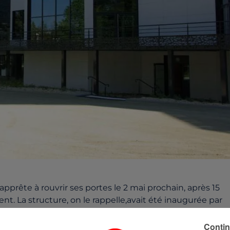
apprête à rouvrir ses portes le 2 mai prochain, après 15
nt. La structure, on le rappelle,avait été inaugurée par
ormes, modernisée, transformée. Le multimédia est
ntia repart avec une nouvelle directrice
Contin