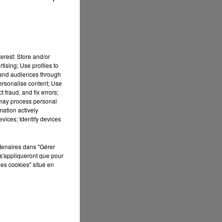
erest: Store and/or
tising; Use profiles to
tand audiences through
personalise content; Use
 fraud, and fix errors;
 may process personal
mation actively
vices; Identify devices
rtenaires dans "Gérer
s'appliqueront que pour
les cookies" situé en