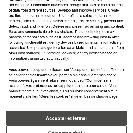
ERREURS...
performance; Understand audiences through statistics or combinations
of data from different sources; Develop and improve services; Create
profiles to personalise content; Use profiles to select personalised
content; Use limited data to select content; Ensure security, prevent and
detect fraud, and fix errors; Deliver and present advertising and content;
Save and communicate privacy choices. These technologies may
process personal data such as IP address and browsing data to offer
RETROUVEZ TOUTE L'ACTU DE LA RÉGION ET
following functionalities: Identify devices based on information actively
RECEVEZ LES ALERTES INFOS DE LA RÉDACTION
requested; Use precise geolocation data; Match and combine data from
EN TÉLÉCHARGEANT L'APPLICATION MOBILE
other data sources; Link different devices; Identify devices based on
RCA
information transmitted automatically.
Vous pouvez accepter en cliquant sur "Accepter et fermer", ou affiner en
sélectionnant les finalités et/ou partenaires dans "Gérer mes choix".
Vous pouvez également refuser en cliquant sur "Continuer sans
accepter". Vos préférences ne s'appliqueront que pour ce site. Vous
LA RÉDACTION
Voir toute l'équipe RCA
pouvez mettre à jour vos choix, ou retirer votre consentement à tout
RCA
moment via le lien "Gérer les cookies" situé en bas de chaque page.
DIMITRI COUTAND
Accepter et fermer
Journaliste
Gérer mes choix