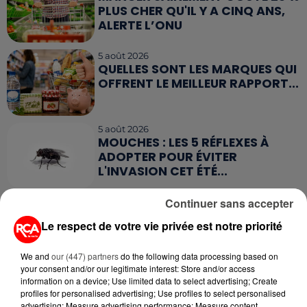
PLUS CHER QU'IL Y A CINQ ANS,
ALERTE L’ONU
5 août 2026
QUELLES SONT LES MARQUES QUI
OFFRENT LE MEILLEUR RAPPORT...
5 août 2026
MOUCHES : LES 5 RÉFLEXES À
ADOPTER POUR ÉVITER
L'INVASION CET ÉTÉ...
Continuer sans accepter
4 août 2026
ÉCLIPSE SOLAIRE DU 12 AOÛT : LA
Le respect de votre vie privée est notre priorité
RUÉE VERS LES LUNETTES DE...
We and
our (447) partners
do the following data processing based on
your consent and/or our legitimate interest: Store and/or access
4 août 2026
information on a device; Use limited data to select advertising; Create
CAMPING-CAR : CE QUE VOUS
profiles for personalised advertising; Use profiles to select personalised
AVEZ LE DROIT DE FAIRE... ET LES
advertising; Measure advertising performance; Measure content