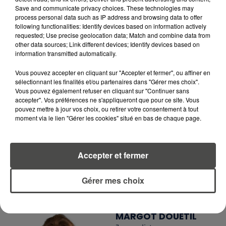
Save and communicate privacy choices. These technologies may
RCA
process personal data such as IP address and browsing data to offer
following functionalities: Identify devices based on information actively
requested; Use precise geolocation data; Match and combine data from
other data sources; Link different devices; Identify devices based on
information transmitted automatically.
LA RÉDACTION
Voir toute l'équipe RCA
RCA
Vous pouvez accepter en cliquant sur "Accepter et fermer", ou affiner en
sélectionnant les finalités et/ou partenaires dans "Gérer mes choix".
Vous pouvez également refuser en cliquant sur "Continuer sans
accepter". Vos préférences ne s'appliqueront que pour ce site. Vous
DIMITRI COUTAND
pouvez mettre à jour vos choix, ou retirer votre consentement à tout
Journaliste
moment via le lien "Gérer les cookies" situé en bas de chaque page.
Accepter et fermer
Gérer mes choix
MARGOT DOUÉTIL