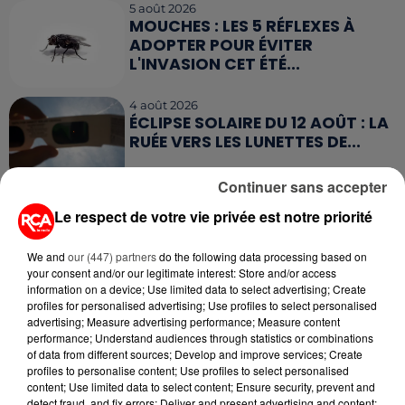
5 août 2026
MOUCHES : LES 5 RÉFLEXES À
ADOPTER POUR ÉVITER
L'INVASION CET ÉTÉ...
4 août 2026
ÉCLIPSE SOLAIRE DU 12 AOÛT : LA
RUÉE VERS LES LUNETTES DE...
Continuer sans accepter
4 août 2026
Le respect de votre vie privée est notre priorité
CAMPING-CAR : CE QUE VOUS
AVEZ LE DROIT DE FAIRE... ET LES
ERREURS...
We and
our (447) partners
do the following data processing based on
your consent and/or our legitimate interest: Store and/or access
information on a device; Use limited data to select advertising; Create
profiles for personalised advertising; Use profiles to select personalised
advertising; Measure advertising performance; Measure content
performance; Understand audiences through statistics or combinations
of data from different sources; Develop and improve services; Create
RETROUVEZ TOUTE L'ACTU DE LA RÉGION ET
profiles to personalise content; Use profiles to select personalised
RECEVEZ LES ALERTES INFOS DE LA RÉDACTION
content; Use limited data to select content; Ensure security, prevent and
EN TÉLÉCHARGEANT L'APPLICATION MOBILE
detect fraud, and fix errors; Deliver and present advertising and content;