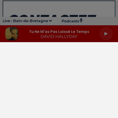
Live :
Bain-de-Bretagne
Podcasts
Tu Ne M'as Pas Laissé Le Temps
DAVID HALLYDAY
LA RADIO
INFOS
PODCASTS
RENDEZ-VOUS
PUBLICITÉ