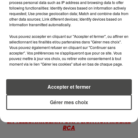
process personal data such as IP address and browsing data to offer
DISPARAISSENT DES RAYONS...
following functionalities: Identify devices based on information actively
requested; Use precise geolocation data; Match and combine data from
other data sources; Link different devices; Identify devices based on
5 août 2026
information transmitted automatically.
MANGER SAINEMENT COÛTE 25 %
PLUS CHER QU'IL Y A CINQ ANS,
Vous pouvez accepter en cliquant sur "Accepter et fermer", ou affiner en
ALERTE L’ONU
sélectionnant les finalités et/ou partenaires dans "Gérer mes choix".
Vous pouvez également refuser en cliquant sur "Continuer sans
5 août 2026
accepter". Vos préférences ne s'appliqueront que pour ce site. Vous
QUELLES SONT LES MARQUES QUI
pouvez mettre à jour vos choix, ou retirer votre consentement à tout
OFFRENT LE MEILLEUR RAPPORT...
moment via le lien "Gérer les cookies" situé en bas de chaque page.
Accepter et fermer
Gérer mes choix
RETROUVEZ TOUTE L'ACTU DE LA RÉGION ET
RECEVEZ LES ALERTES INFOS DE LA RÉDACTION
EN TÉLÉCHARGEANT L'APPLICATION MOBILE
RCA