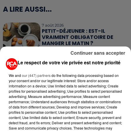
A LIRE AUSSI...
7 août 2026
PETIT-DÉJEUNER : EST-IL
VRAIMENT OBLIGATOIRE DE
MANGER LE MATIN ?
Continuer sans accepter
7 août 2026
WEEK-END ROUGE SUR LES
Le respect de votre vie privée est notre priorité
ROUTES : LE GRAND OUEST SE
PRÉPARE À UN...
We and
our (447) partners
do the following data processing based on
your consent and/or our legitimate interest: Store and/or access
information on a device; Use limited data to select advertising; Create
6 août 2026
profiles for personalised advertising; Use profiles to select personalised
MÉGOTS ET FEUX DE FORÊT : LES
advertising; Measure advertising performance; Measure content
INDUSTRIELS DU TABAC BIENTÔT
performance; Understand audiences through statistics or combinations
TAXÉS...
of data from different sources; Develop and improve services; Create
profiles to personalise content; Use profiles to select personalised
content; Use limited data to select content; Ensure security, prevent and
6 août 2026
detect fraud, and fix errors; Deliver and present advertising and content;
CANICULE : POURQUOI LES
Save and communicate privacy choices. These technologies may
BOUTEILLES D'EAU