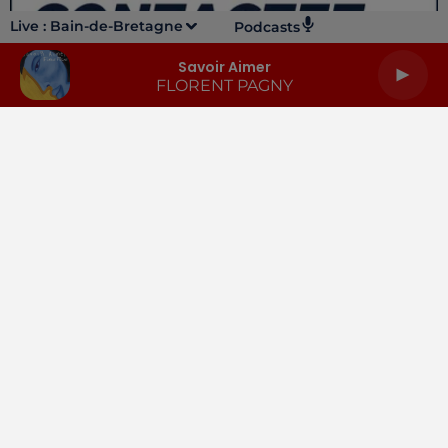
Live :
Bain-de-Bretagne
Podcasts
Savoir Aimer
FLORENT PAGNY
LA RADIO
INFOS
PODCASTS
RENDEZ-VOUS
PUBLICITÉ
Gestion des cookies
Mentions légales