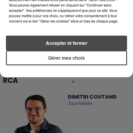
Vous pouvez également refuser en cliquant sur "Continuer sans
accepter". Vos préférences ne s'appliqueront que pour ce site. Vous
pouvez mettre à jour vos choix, ou retirer votre consentement à tout
moment via le lien "Gérer les cookies" situé en bas de chaque page.
RETROUVEZ TOUTE L'ACTU DE LA RÉGION ET
RECEVEZ LES ALERTES INFOS DE LA RÉDACTION
EN TÉLÉCHARGEANT L'APPLICATION MOBILE
RCA
Accepter et fermer
Gérer mes choix
LA RÉDACTION
Voir toute l'équipe RCA
RCA
DIMITRI COUTAND
Journaliste