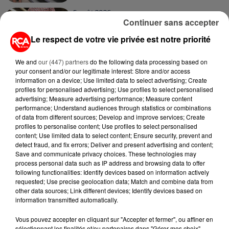
5 août 2026
Continuer sans accepter
MANGER SAINEMENT COÛTE 25 %
PLUS CHER QU'IL Y A CINQ ANS,
Le respect de votre vie privée est notre priorité
ALERTE L’ONU
We and
our (447) partners
do the following data processing based on
5 août 2026
your consent and/or our legitimate interest: Store and/or access
QUELLES SONT LES MARQUES QUI
information on a device; Use limited data to select advertising; Create
OFFRENT LE MEILLEUR RAPPORT...
profiles for personalised advertising; Use profiles to select personalised
advertising; Measure advertising performance; Measure content
performance; Understand audiences through statistics or combinations
of data from different sources; Develop and improve services; Create
5 août 2026
profiles to personalise content; Use profiles to select personalised
MOUCHES : LES 5 RÉFLEXES À
content; Use limited data to select content; Ensure security, prevent and
ADOPTER POUR ÉVITER
detect fraud, and fix errors; Deliver and present advertising and content;
L'INVASION CET ÉTÉ...
Save and communicate privacy choices. These technologies may
process personal data such as IP address and browsing data to offer
following functionalities: Identify devices based on information actively
4 août 2026
requested; Use precise geolocation data; Match and combine data from
ÉCLIPSE SOLAIRE DU 12 AOÛT : LA
other data sources; Link different devices; Identify devices based on
RUÉE VERS LES LUNETTES DE...
information transmitted automatically.
Vous pouvez accepter en cliquant sur "Accepter et fermer", ou affiner en
sélectionnant les finalités et/ou partenaires dans "Gérer mes choix".