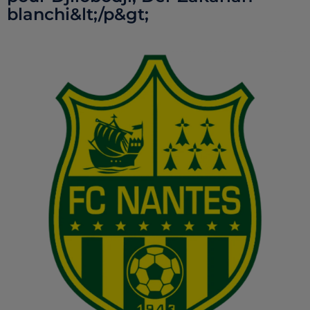
blanchi&lt;/p&gt;