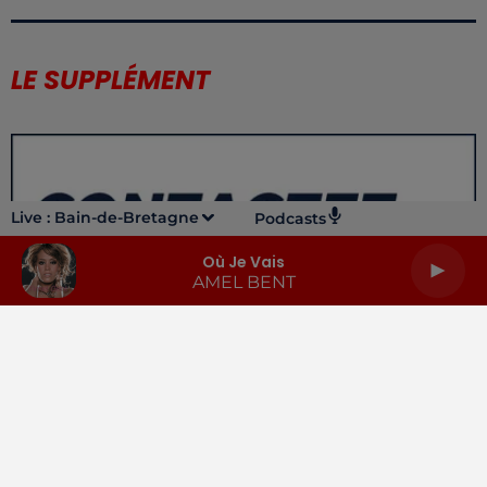
LE SUPPLÉMENT
Live :
Bain-de-Bretagne
Podcasts
Où Je Vais
AMEL BENT
LA RADIO
INFOS
PODCASTS